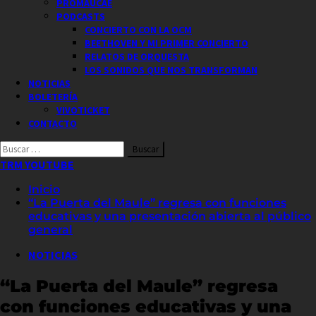
PROMAUCAE
PODCASTS
CONCIERTO CON LA OCM
BEETHOVEN Y MI PRIMER CONCIERTO
RELATOS DE ORQUESTA
LOS SONIDOS QUE NOS TRANSFORMAN
NOTICIAS
BOLETERÍA
VIVOTICKET
CONTACTO
Buscar
por:
TRM YOUTUBE
Inicio
“La Puerta del Maule” regresa con funciones
educativas y una presentación abierta al público
general
NOTICIAS
“La Puerta del Maule” regresa
con funciones educativas y una