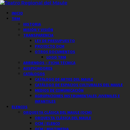
Saltar
al
Menú
INICIO
contenido
principal
TRM
HISTORIA
MISIÓN Y VISIÓN
TRANSPARENCIA
LEY DE PRESUPUESTO
PROYECTO OCM
OTROS DOCUMENTOS
LOGO TRM
ARRIENDOS – FICHA TÉCNICA
AUSPICIADORES
CATÁLOGOS
CATÁLOGO DE ARTES DEL MAULE
CATÁLOGO DE ESPACIOS CULTURALES DEL MAULE
MEDIOS DE COMUNICACIÓN
AGRUPACIONES INSTRUMENTALES JUVENILES E
INFANTILES
ELENCOS
ORQUESTA CLÁSICA DEL MAULE (OCM)
ORQUESTA CLÁSICA DEL MAULE
OCM / ELENCO
OCM / MULTIMEDIA