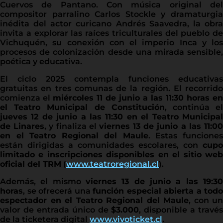
Cuervos de Pantano. Con música original del
compositor parralino Carlos Stockle y dramaturgia
inédita del actor curicano Andrés Saavedra, la obra
invita a explorar las raíces triculturales del pueblo de
Vichuquén, su conexión con el imperio Inca y los
procesos de colonización desde una mirada sensible,
poética y educativa.
El ciclo 2025 contempla funciones educativas
gratuitas en tres comunas de la región. El recorrido
comienza el
miércoles 11 de junio a las 11:30 horas en
el Teatro Municipal de Constitución
, continúa e
jueves 12 de junio a las 11:30 en el Teatro Municipal
de Linares
, y finaliza el
viernes 13 de junio a las 11:0
en el Teatro Regional del Maule
. Estas funcione
están dirigidas a comunidades escolares, con
cupo
limitado e inscripciones disponibles en el sitio web
oficial del TRM
(
www.teatroregional.cl
).
Además, el mismo
viernes 13 de junio a las 19:30
horas
, se ofrecerá una
función especial abierta a todo
espectador en el Teatro Regional del Maule
, con un
valor de entrada único de
$3.000
, disponible a través
de la ticketera digital
www.vivoticket.cl
.