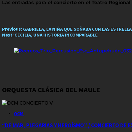
Las entradas para el concierto en el Teatro Regiona
Post
Previous:
GABRIELA, LA NIÑA QUE SOÑABA CON LAS ESTRELLAS
Next:
CECILIA, UNA HISTORIA INCOMPARABLE
navigation
ORQUESTA CLÁSICA DEL MAULE
OCM
“DE MAR, PLEGARIAS Y HEROÍSMO” / CONCIERTO DE 