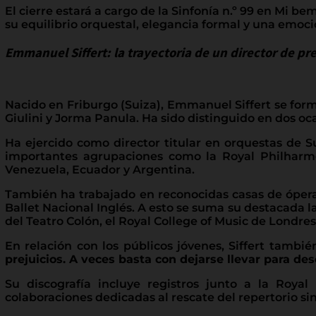
El cierre estará a cargo de la Sinfonía n.º 99 en Mi 
su equilibrio orquestal, elegancia formal y una emo
Emmanuel Siffert: la trayectoria de un director de pr
Nacido en Friburgo (Suiza), Emmanuel Siffert se form
Giulini y Jorma Panula. Ha sido distinguido en dos oc
Ha ejercido como director titular en orquestas de S
importantes agrupaciones como la Royal Philharmon
Venezuela, Ecuador y Argentina.
También ha trabajado en reconocidas casas de ópera 
Ballet Nacional Inglés. A esto se suma su destacada l
del Teatro Colón, el Royal College of Music de Londre
En relación con los públicos jóvenes, Siffert tambié
prejuicios. A veces basta con dejarse llevar para 
Su discografía incluye registros junto a la Roya
colaboraciones dedicadas al rescate del repertorio sin