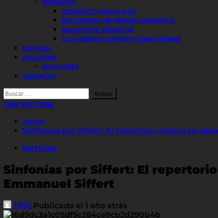
PODCASTS
CONCIERTO CON LA OCM
BEETHOVEN Y MI PRIMER CONCIERTO
RELATOS DE ORQUESTA
LOS SONIDOS QUE NOS TRANSFORMAN
NOTICIAS
BOLETERÍA
VIVOTICKET
CONTACTO
Buscar
por:
TRM YOUTUBE
Inicio
Sinfonías por Siffert: El repertorio clásico se de
NOTICIAS
Sinfonías por Siffert: El repertori
Emmanuel Siffert
TRM
Publicado el 1 año atrás