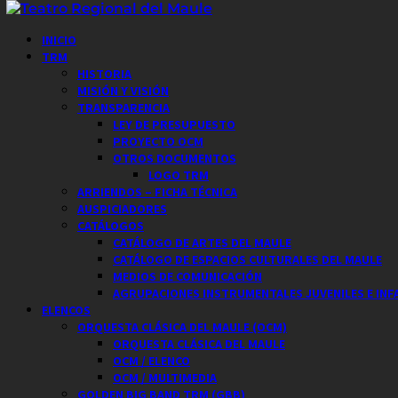
Saltar
al
Menú
INICIO
contenido
principal
TRM
HISTORIA
MISIÓN Y VISIÓN
TRANSPARENCIA
LEY DE PRESUPUESTO
PROYECTO OCM
OTROS DOCUMENTOS
LOGO TRM
ARRIENDOS – FICHA TÉCNICA
AUSPICIADORES
CATÁLOGOS
CATÁLOGO DE ARTES DEL MAULE
CATÁLOGO DE ESPACIOS CULTURALES DEL MAULE
MEDIOS DE COMUNICACIÓN
AGRUPACIONES INSTRUMENTALES JUVENILES E INF
ELENCOS
ORQUESTA CLÁSICA DEL MAULE (OCM)
ORQUESTA CLÁSICA DEL MAULE
OCM / ELENCO
OCM / MULTIMEDIA
GOLDEN BIG BAND TRM (GBB)