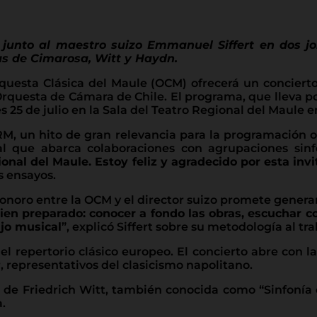
junto al maestro suizo Emmanuel Siffert en dos jo
ras de Cimarosa, Witt y Haydn.
esta Clásica del Maule (OCM) ofrecerá un concierto d
Orquesta de Cámara de Chile. El programa, que lleva por
es 25 de julio en la Sala del Teatro Regional del Maule e
TRM, un hito de gran relevancia para la programación o
l que abarca colaboraciones con agrupaciones sinfó
nal del Maule. Estoy feliz y agradecido por esta invi
s ensayos.
onoro entre la OCM y el director suizo promete genera
ien preparado: conocer a fondo las obras, escuchar c
ajo musical
”, explicó Siffert sobre su metodología al t
 repertorio clásico europeo. El concierto abre con l
 representativos del clasicismo napolitano.
or de Friedrich Witt, también conocida como “Sinfonía
.