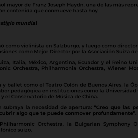
bemol mayor de Franz Joseph Haydn, una de las más rep
ción contenida que conmueve hasta hoy.
estigio mundial
ó como violinista en Salzburgo, y luego como directo
asiones como Mejor Director por la Asociación Suiza de
uiza, Italia, México, Argentina, Ecuador y el Reino U
ic Orchestra, Philharmonia Orchestra, Wiener Moza
y ballet como el Teatro Colón de Buenos Aires, la Ópe
abor pedagógica en instituciones como la Universidad C
s y el Conservatorio de Música de China.
n subraya la necesidad de apertura: “
Creo que las p
descubrir algo que te puede conmover profundamente
”.
l Philharmonic Orchestra, la Bulgarian Symphony O
fónico suizo.