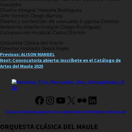
Saavedra
Diseño integral: Marcela Rodríguez
Jefe técnico: Diego Barrios
Diseño y confección de vestuario: Eugenia Donoso
Asistente diseño integral: Diego Rodríguez
Composición musical: Carlos Stockle
Orquesta Clásica del Maule:
Director Invitado: Jesús Rojas.
Post
Previous:
ALISON MANDEL
Next:
Convocatoria abierta: inscríbete en el Catálogo de
navigation
Artes del Maule 2025
Facebook
Instagram
YouTube
X
Flickr
LinkedIn
MÚSICA
TEATRO
DANZA
OCM
TALLERES
STAND UP
EVENTOS ESPECIALES
ORQUESTA CLÁSICA DEL MAULE