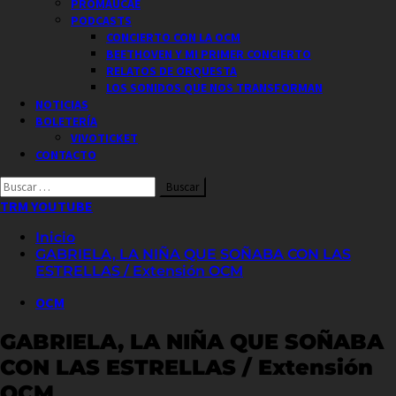
PROMAUCAE
PODCASTS
CONCIERTO CON LA OCM
BEETHOVEN Y MI PRIMER CONCIERTO
RELATOS DE ORQUESTA
LOS SONIDOS QUE NOS TRANSFORMAN
NOTICIAS
BOLETERÍA
VIVOTICKET
CONTACTO
Buscar
por:
TRM YOUTUBE
Inicio
GABRIELA, LA NIÑA QUE SOÑABA CON LAS
ESTRELLAS / Extensión OCM
OCM
GABRIELA, LA NIÑA QUE SOÑABA
CON LAS ESTRELLAS / Extensión
OCM