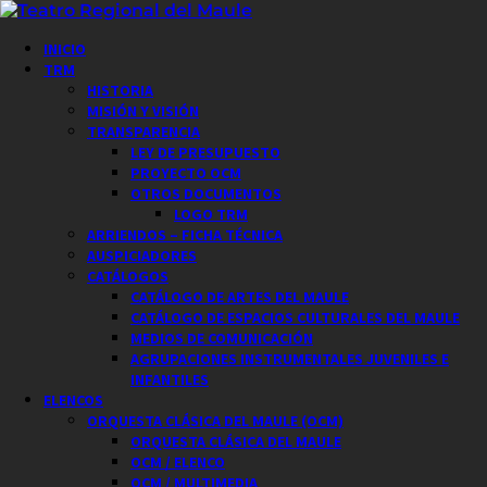
Saltar
al
Menú
INICIO
contenido
principal
TRM
HISTORIA
MISIÓN Y VISIÓN
TRANSPARENCIA
LEY DE PRESUPUESTO
PROYECTO OCM
OTROS DOCUMENTOS
LOGO TRM
ARRIENDOS – FICHA TÉCNICA
AUSPICIADORES
CATÁLOGOS
CATÁLOGO DE ARTES DEL MAULE
CATÁLOGO DE ESPACIOS CULTURALES DEL MAULE
MEDIOS DE COMUNICACIÓN
AGRUPACIONES INSTRUMENTALES JUVENILES E
INFANTILES
ELENCOS
ORQUESTA CLÁSICA DEL MAULE (OCM)
ORQUESTA CLÁSICA DEL MAULE
OCM / ELENCO
OCM / MULTIMEDIA