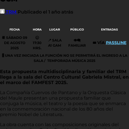
TRM
Publicado el 1 año atrás
FECHA
HORA
LUGAR
PÚBLICO
ENTRADAS
📆 SÁBADO 09
🕣
📍
SALA
👁️‍🗨️
VÍA
PASSLINE
DE AGOSTO
17:30
🎟️
A1 GAM
FAMILIAR
2025
HRS.
🎚️ UNA VEZ INICIADA LA FUNCIÓN NO SE PERMITIRÁ EL INGRESO A LA
SALA / TEMPORADA MÚSICA 2025
Esta propuesta multidisciplinaria y familiar del TRM
llega a la sala del Centro Cultural Gabriela Mistral, en
el marco del FAMFEST 2025.
La Compañía Cuervos de Pantano y la Orquesta Clásica
del Maule presentan una propuesta familiar que
conjuga la música, el teatro y la poesía que se enmarca
en la conmemoración nacional de los 80 años del
premio Nobel de Literatura..
La obra cuenta con las composiciones originales del