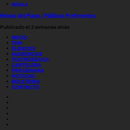
MÚSICA
Reinas del Piano / Públicos Preferentes
Publicado el 2 semanas atrás
INICIO
TRM
ELENCOS
AUDIENCIAS
TEATROEDUCA
CARTELERA
PROGRAMAS
NOTICIAS
BOLETERÍA
CONTACTO
FACEBOOK
INSTAGRAM
YOUTUBE
X
TWITTER
FLICKR
LINKED
IN