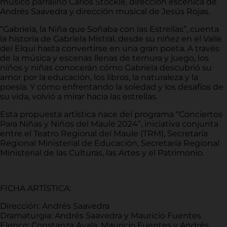
músico parralino Carlos Stockle, dirección escénica de
Andrés Saavedra y dirección musical de Jesús Rojas.
“Gabriela, la Niña que Soñaba con las Estrellas”, cuenta
la historia de Gabriela Mistral, desde su niñez en el Valle
del Elqui hasta convertirse en una gran poeta. A través
de la música y escenas llenas de ternura y juego, los
niños y niñas conocerán cómo Gabriela descubrió su
amor por la educación, los libros, la naturaleza y la
poesía. Y cómo enfrentando la soledad y los desafíos de
su vida, volvió a mirar hacia las estrellas.
Esta propuesta artística nace del programa “Conciertos
Para Niñas y Niños del Maule 2024”, iniciativa conjunta
entre el Teatro Regional del Maule (TRM), Secretaría
Regional Ministerial de Educación, Secretaría Regional
Ministerial de las Culturas, las Artes y el Patrimonio.
FICHA ARTÍSTICA:
Dirección: Andrés Saavedra
Dramaturgia: Andrés Saavedra y Mauricio Fuentes
Elenco: Constanza Ayala, Mauricio Fuentes y Andrés