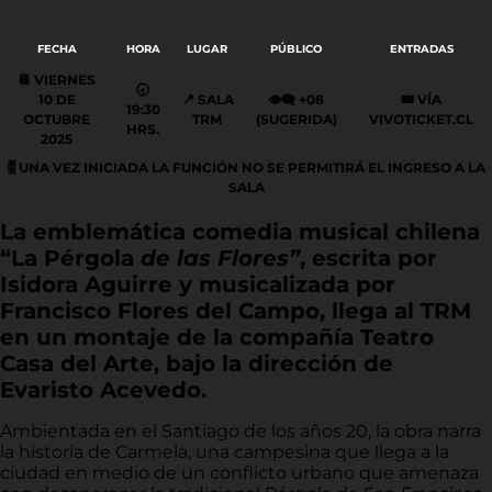
FECHA
HORA
LUGAR
PÚBLICO
ENTRADAS
📆 VIERNES
🕣
10
DE
📍
SALA
👁️‍🗨️
+08
🎟️
VÍA
19
:30
OCTUBRE
TRM
(SUGERIDA)
VIVOTICKET.CL
HRS.
2025
🎚️ UNA VEZ INICIADA LA FUNCIÓN NO SE PERMITIRÁ EL INGRESO A LA
SALA
La emblemática comedia musical chilena
“La Pérgola
de las Flores”
, escrita por
Isidora Aguirre y musicalizada por
Francisco Flores del Campo, llega al TRM
en un montaje de la compañía Teatro
Casa del Arte, bajo la dirección de
Evaristo Acevedo.
Ambientada en el Santiago de los años 20, la obra narra
la historia de Carmela, una campesina que llega a la
ciudad en medio de un conflicto urbano que amenaza