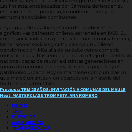
con desaparecer la tradicional Pérgola de San Francisco.
Las floristas, encabezadas por Carmela, defienden su
espacio frente al progreso, la modernización y las
estructuras sociales dominantes.
La pérgola de las flores
es una de las obras más
significativas del teatro chileno, estrenada en 1960. Su
importancia radica en que retrata, con humor y ternura,
las tensiones sociales y culturales de un Chile en
transformación. Más allá de su éxito como comedia
musical, la obra trascendió como un reflejo de identidad
nacional, capaz de reunir a distintas generaciones en
torno a la memoria colectiva, la música popular y el
patrimonio urbano. Hoy se mantiene como un clásico
que marcó un antes y un después en la historia del
teatro musical en Chile.
Post
Previous:
TRM 20 AÑOS: INVITACIÓN A COMUNAS DEL MAULE
Next:
MASTERCLASS TROMPETA: ANA ROMERO
navigation
INICIO
TRM
ELENCOS
AUDIENCIAS
TEATROEDUCA