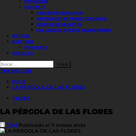
PROMAUCAE
PODCASTS
CONCIERTO CON LA OCM
BEETHOVEN Y MI PRIMER CONCIERTO
RELATOS DE ORQUESTA
LOS SONIDOS QUE NOS TRANSFORMAN
NOTICIAS
BOLETERÍA
VIVOTICKET
CONTACTO
Buscar
por:
TRM YOUTUBE
Inicio
LA PÉRGOLA DE LAS FLORES
TEATRO
LA PÉRGOLA DE LAS FLORES
TRM
Publicado el 11 meses atrás