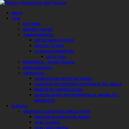
Saltar
al
Menú
INICIO
contenido
principal
TRM
HISTORIA
MISIÓN Y VISIÓN
TRANSPARENCIA
LEY DE PRESUPUESTO
PROYECTO OCM
OTROS DOCUMENTOS
LOGO TRM
ARRIENDOS – FICHA TÉCNICA
AUSPICIADORES
CATÁLOGOS
CATÁLOGO DE ARTES DEL MAULE
CATÁLOGO DE ESPACIOS CULTURALES DEL MAULE
MEDIOS DE COMUNICACIÓN
AGRUPACIONES INSTRUMENTALES JUVENILES E
INFANTILES
ELENCOS
ORQUESTA CLÁSICA DEL MAULE (OCM)
ORQUESTA CLÁSICA DEL MAULE
OCM / ELENCO
OCM / MULTIMEDIA