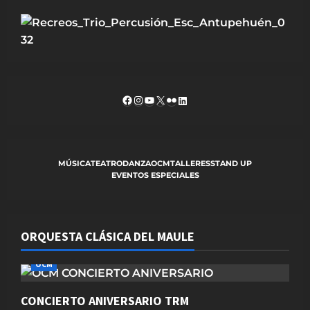
v
i
g
a
Facebook
Instagram
YouTube
X
Flickr
LinkedIn
t
i
MÚSICA
TEATRO
DANZA
OCM
TALLERES
STAND UP
o
EVENTOS ESPECIALES
n
ORQUESTA CLÁSICA DEL MAULE
OCM
CONCIERTO ANIVERSARIO TRM