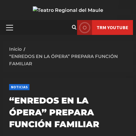
Saltar
al
contenido
TRM YOUTUBE
Menú
principal
Inicio
“ENREDOS EN LA ÓPERA” PREPARA FUNCIÓN
FAMILIAR
NOTICIAS
“ENREDOS EN LA
ÓPERA” PREPARA
FUNCIÓN FAMILIAR