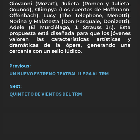
Giovanni (Mozart), Julieta (Romeo y Julieta,
Gounod), Olimpya (Los cuentos de Hoffmann,
Offenbach), Lucy (The Telephone, Menotti),
Norina y Malatesta (Don Pasquale, Donizetti),
Adele (El Murciélago, J. Strauss Jr.). Esta
propuesta está diseñada para que los jóvenes
valoren las características artísticas y
dramáticas de la ópera, generando una
cercanía con un sello lúdico.
P
Previous:
UN NUEVO ESTRENO TEATRAL LLEGA AL TRM
o
Next:
s
QUINTETO DE VIENTOS DEL TRM
t
n
a