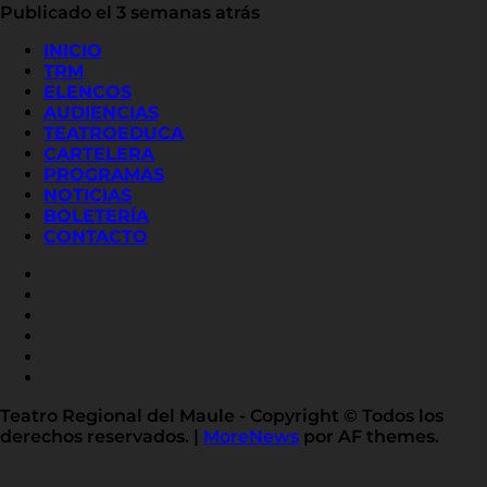
Publicado el 3 semanas atrás
INICIO
TRM
ELENCOS
AUDIENCIAS
TEATROEDUCA
CARTELERA
PROGRAMAS
NOTICIAS
BOLETERÍA
CONTACTO
FACEBOOK
INSTAGRAM
YOUTUBE
X
TWITTER
FLICKR
LINKED
IN
Teatro Regional del Maule - Copyright © Todos los
derechos reservados.
|
MoreNews
por AF themes.