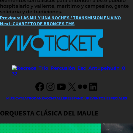
elementos son básicos para entender a este pueblo
hospitalario y valiente, marítimo y campesino, gente
solidaria y de tradiciones.
Post
Previous:
LAS MIL Y UNA NOCHES / TRANSMISION EN VIVO
Next:
CUARTETO DE BRONCES TMS
navigation
Facebook
Instagram
YouTube
X
Flickr
LinkedIn
MÚSICA
TEATRO
DANZA
OCM
TALLERES
STAND UP
EVENTOS ESPECIALES
ORQUESTA CLÁSICA DEL MAULE