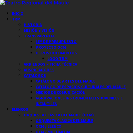
Saltar
al
Menú
INICIO
contenido
principal
TRM
HISTORIA
MISIÓN Y VISIÓN
TRANSPARENCIA
LEY DE PRESUPUESTO
PROYECTO OCM
OTROS DOCUMENTOS
LOGO TRM
ARRIENDOS – FICHA TÉCNICA
AUSPICIADORES
CATÁLOGOS
CATÁLOGO DE ARTES DEL MAULE
CATÁLOGO DE ESPACIOS CULTURALES DEL MAULE
MEDIOS DE COMUNICACIÓN
AGRUPACIONES INSTRUMENTALES JUVENILES E
INFANTILES
ELENCOS
ORQUESTA CLÁSICA DEL MAULE (OCM)
ORQUESTA CLÁSICA DEL MAULE
OCM / ELENCO
OCM / MULTIMEDIA