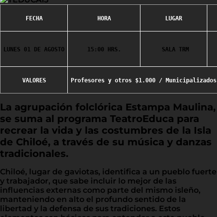
FECHA
HORA
LUGAR
LUNES 01 DE AGOSTO
15:00 HRS.
 SALA TRM
VALORES
Profesores y otros $1.000 / Municipalizados
La agrupación folclórica Estampa Maulina,
se suma al programa TeatroEduca para
recrear la vida y las costumbres de la Isla
de Chiloé, a través de su música y danzas
tradicionales.
Chiloé, lugar de gaviotas, identifica a un pueblo fuerte
y trabajador, que sabe incluir lo mejor de las
influencias externas como parte del mismo isleño,
manteniendo en alto el profundo sentido de la
libertad y la defensa de sus tradiciones. Estos