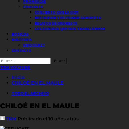
PROMAUCAE
PODCASTS
CONCIERTO CON LA OCM
BEETHOVEN Y MI PRIMER CONCIERTO
RELATOS DE ORQUESTA
LOS SONIDOS QUE NOS TRANSFORMAN
NOTICIAS
BOLETERÍA
VIVOTICKET
CONTACTO
Buscar
por:
TRM YOUTUBE
Inicio
CHILOÉ EN EL MAULE
TODO EL ARCHIVO
CHILOÉ EN EL MAULE
TRM
Publicado el 10 años atrás