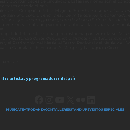
nes y oportunidades de circulación. Estas reuniones son el coraz
gestores de todo el país.
lez de la Compañía Patita Mágica. “
En este encuentro, los art
cuenten una obra a verla, y eso permite que los programadores
cultural que se entrega a la gente desde las distintas instancia
 versión virtual que permitirá continuar las rondas de vincula
s.
icipal de Talca esta es una gran instancia para vincularse.
“Es u
la importancia de las disciplinas artísticas y culturales acá en 
s y el Patrimonio del Maule, el Teatro Regional del Maule y el G
, La Candelaria, El Espacio, Al Margen y La Juguera Circo.
ma.maule
entre artistas y programadores del país
Facebook
Instagram
YouTube
X
Flickr
LinkedIn
MÚSICA
TEATRO
DANZA
OCM
TALLERES
STAND UP
EVENTOS ESPECIALES