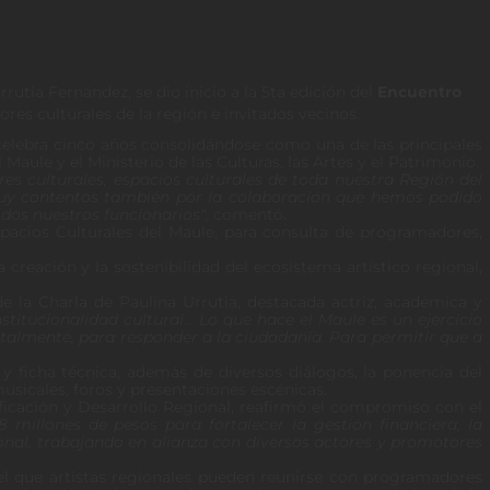
rutia Fernández, se dio inicio a la 5ta edición del
Encuentro
res culturales de la región e invitados vecinos.
, celebra cinco años consolidándose como una de las principales
Maule y el Ministerio de las Culturas, las Artes y el Patrimonio.
es culturales, espacios culturales de toda nuestra Región del
muy contentos también por la colaboración que hemos podido
odos nuestros funcionarios“,
comentó.
spacios Culturales del Maule, para consulta de programadores,
creación y la sostenibilidad del ecosistema artístico regional,
e la Charla de Paulina Urrutia, destacada actriz, académica y
tucionalidad cultural… Lo que hace el Maule es un ejercicio
entalmente, para responder a la ciudadanía. Para permitir que a
s y ficha técnica, además de diversos diálogos, la ponencia del
usicales, foros y presentaciones escénicas.
ificación y Desarrollo Regional, reafirmó el compromiso con el
millones de pesos para fortalecer la gestión financiera, la
ional, trabajando en alianza con diversos actores y promotores
 el que artistas regionales pueden reunirse con programadores