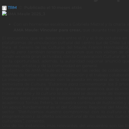
TRM
Publicado el 10 meses atrás
Con un homenaje escénico a Gabriela Mistral y la charla in
AMA Maule: Vincular para crear,
que durante tres jornad
El encuentro, que se desarrolla entre el 7 y el 9 de octubre e
plataformas de vinculación cultural del centro sur de Chile. La 
Para el Seremi de las Culturas del Maule, Franco Hormazábal
Maule, pero también tenemos personas que nos visitan de d
fundir en esta gran actividad, con la Corporación Cultural de 
En la oportunidad, además, la autoridad regional anunció que
gestores, artistas y de la comunidad en general.
El objetivo de AMA Maule es fortalecer las redes de colaboraci
además de fomentar la descentralización y el trabajo colaborati
La inauguración comenzó con la puesta en escena de la obra “
exministra de Cultura.
“Estamos para conmemorar los 5 años d
fundamental dentro de lo que es la tarea artística, que es vin
través del arte y la cultura la sociedad se desarrolle de mane
Durante estas jornadas se realizarán talleres prácticos sobre 
académico Tomás Peters, la muestra continua de ilustración y a
Un apoyo fundamental es el del Gobierno Regional del Maule, y
sector.
“Ratificamos nuestro compromiso con la cultura a t
programación y la oferta sociocultural de los espacios cultur
culturales”, comentó.
Una de las instancias más relevantes del encuentro son las R