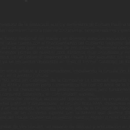
augural de la destacada actriz y exministra de Cultura Paulina Ur
as reunirá en Talca a más de 200 artistas, programadores y gesto
n el Teatro Regional del Maule y en diversos espacios asociados
iniciativa cuenta con el financiamiento del Gobierno Regional del 
, esta es una gran oportunidad de encontrarse.
“Tenemos gestor
iferentes partes de nuestro país. Estamos muy orgullosos y 
Talca, con el Gobierno Regional del Maule, y por supuesto, con t
 ya se encuentra disponible en línea el Primer Catálogo de E
ón entre artistas y programadores, impulsando la circulación, la 
vo en el ámbito cultural.
60 años sin Gabriela”, de la Compañía La Libertad, seguida d
e AMA y también para conmemorar los casi 20 años de la insti
cular a los creadores con los gestores culturales, pero fundam
ra conjunta, colectiva y en comunidad”,
expresó.
iluminación escénica, audiencias digitales, diseño de proyecto
rtes gráficas “Completrazos”, el circuito Ruta AMA, showcases m
 en ese sentido Antonieta Morales, jefa de la División de Plan
ravés de un convenio vigente con la Seremi que destina 308 
ales del Maule. Queremos proyectar nuestra región a nivel nac
ondas de Vinculación, un espacio de diálogo y articulación en