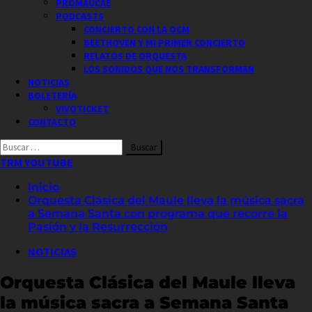
PROMAUCAE
PODCASTS
CONCIERTO CON LA OCM
BEETHOVEN Y MI PRIMER CONCIERTO
RELATOS DE ORQUESTA
LOS SONIDOS QUE NOS TRANSFORMAN
NOTICIAS
BOLETERÍA
VIVOTICKET
CONTACTO
Buscar
por:
TRM YOUTUBE
Inicio
Orquesta Clásica del Maule lleva la música sacra
a Semana Santa con programa que recorre la
Pasión y la Resurrección
NOTICIAS
Orquesta Clásica del Maule lleva
la música sacra a Semana Santa