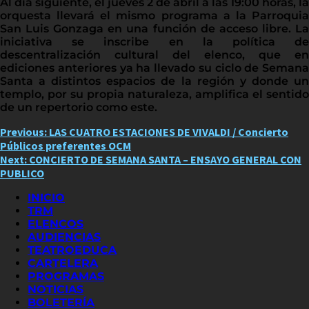
Al día siguiente, el jueves 2 de abril a las 19:00 horas, la
orquesta llevará el mismo programa a la Parroquia
San Luis Gonzaga en una función de acceso libre. La
iniciativa se inscribe en la política de
descentralización cultural del elenco, que en
ediciones anteriores ya ha llevado su ciclo de Semana
Santa a distintos espacios de la región y donde un
templo, por su propia naturaleza, amplifica el sentido
de un repertorio como este.
Post
Previous:
LAS CUATRO ESTACIONES DE VIVALDI / Concierto
Públicos preferentes OCM
navigation
Next:
CONCIERTO DE SEMANA SANTA – ENSAYO GENERAL CON
PUBLICO
INICIO
TRM
ELENCOS
AUDIENCIAS
TEATROEDUCA
CARTELERA
PROGRAMAS
NOTICIAS
BOLETERÍA