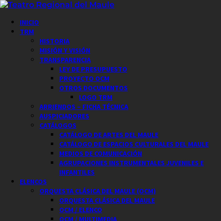
Saltar
al
Menú
INICIO
contenido
principal
TRM
HISTORIA
MISIÓN Y VISIÓN
TRANSPARENCIA
LEY DE PRESUPUESTO
PROYECTO OCM
OTROS DOCUMENTOS
LOGO TRM
ARRIENDOS – FICHA TÉCNICA
AUSPICIADORES
CATÁLOGOS
CATÁLOGO DE ARTES DEL MAULE
CATÁLOGO DE ESPACIOS CULTURALES DEL MAULE
MEDIOS DE COMUNICACIÓN
AGRUPACIONES INSTRUMENTALES JUVENILES E
INFANTILES
ELENCOS
ORQUESTA CLÁSICA DEL MAULE (OCM)
ORQUESTA CLÁSICA DEL MAULE
OCM / ELENCO
OCM / MULTIMEDIA