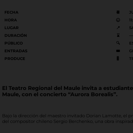
FECHA
📆
J
HORA
🕣
1
LUGAR
📍
S
DURACIÓN
⌛
—
PÚBLICO
🔍
E
ENTRADAS
🎟️
G
PRODUCE
🎚️
T
El Teatro Regional del Maule invita a estudian
Maule, con el concierto “Aurora Borealis”.
Bajo la dirección del maestro invitado Dorian Lamotte, el p
del compositor chileno Sergio Berchenko, una obra inspirada 