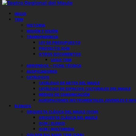
Saltar
al
Menú
INICIO
contenido
principal
TRM
HISTORIA
MISIÓN Y VISIÓN
TRANSPARENCIA
LEY DE PRESUPUESTO
PROYECTO OCM
OTROS DOCUMENTOS
LOGO TRM
ARRIENDOS – FICHA TÉCNICA
AUSPICIADORES
CATÁLOGOS
CATÁLOGO DE ARTES DEL MAULE
CATÁLOGO DE ESPACIOS CULTURALES DEL MAULE
MEDIOS DE COMUNICACIÓN
AGRUPACIONES INSTRUMENTALES JUVENILES E INF
ELENCOS
ORQUESTA CLÁSICA DEL MAULE (OCM)
ORQUESTA CLÁSICA DEL MAULE
OCM / ELENCO
OCM / MULTIMEDIA
GOLDEN BIG BAND TRM (GBB)