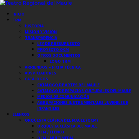
Saltar
al
Menú
INICIO
contenido
principal
TRM
HISTORIA
MISIÓN Y VISIÓN
TRANSPARENCIA
LEY DE PRESUPUESTO
PROYECTO OCM
OTROS DOCUMENTOS
LOGO TRM
ARRIENDOS – FICHA TÉCNICA
AUSPICIADORES
CATÁLOGOS
CATÁLOGO DE ARTES DEL MAULE
CATÁLOGO DE ESPACIOS CULTURALES DEL MAULE
MEDIOS DE COMUNICACIÓN
AGRUPACIONES INSTRUMENTALES JUVENILES E
INFANTILES
ELENCOS
ORQUESTA CLÁSICA DEL MAULE (OCM)
ORQUESTA CLÁSICA DEL MAULE
OCM / ELENCO
OCM / MULTIMEDIA