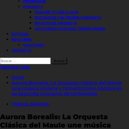
PROMAUCAE
PODCASTS
CONCIERTO CON LA OCM
BEETHOVEN Y MI PRIMER CONCIERTO
RELATOS DE ORQUESTA
LOS SONIDOS QUE NOS TRANSFORMAN
NOTICIAS
BOLETERÍA
VIVOTICKET
CONTACTO
Buscar
por:
TRM YOUTUBE
Inicio
Aurora Borealis: La Orquesta Clásica del Maule
une música chilena y romanticismo nórdico en
su segundo concierto de temporada
TODO EL ARCHIVO
Aurora Borealis: La Orquesta
Clásica del Maule une música