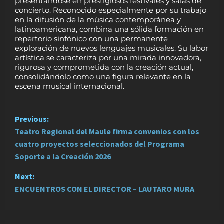
presentándose en prestigiosos festivales y salas de
concierto. Reconocido especialmente por su trabajo
en la difusión de la música contemporánea y
latinoamericana, combina una sólida formación en
repertorio sinfónico con una permanente
exploración de nuevos lenguajes musicales. Su labor
artística se caracteriza por una mirada innovadora,
rigurosa y comprometida con la creación actual,
consolidándolo como una figura relevante en la
escena musical internacional.
P
Previous:
Teatro Regional del Maule firma convenios con los
o
cuatro proyectos seleccionados del Programa
s
Soporte a la Creación 2026
t
Next:
ENCUENTROS CON EL DIRECTOR – LAUTARO MURA
n
a