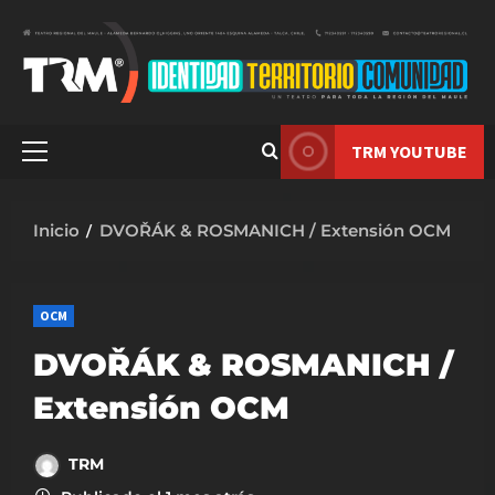
Saltar
al
contenido
TRM YOUTUBE
Menú
principal
Inicio
DVOŘÁK & ROSMANICH / Extensión OCM
OCM
DVOŘÁK & ROSMANICH /
Extensión OCM
TRM