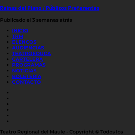
Reinas del Piano / Públicos Preferentes
Publicado el 3 semanas atrás
INICIO
TRM
ELENCOS
AUDIENCIAS
TEATROEDUCA
CARTELERA
PROGRAMAS
NOTICIAS
BOLETERÍA
CONTACTO
FACEBOOK
INSTAGRAM
YOUTUBE
X
TWITTER
FLICKR
LINKED
IN
Teatro Regional del Maule - Copyright © Todos los