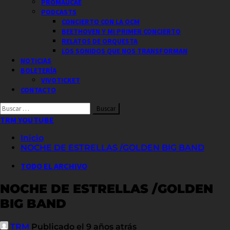
PROMAUCAE
PODCASTS
CONCIERTO CON LA OCM
BEETHOVEN Y MI PRIMER CONCIERTO
RELATOS DE ORQUESTA
LOS SONIDOS QUE NOS TRANSFORMAN
NOTICIAS
BOLETERÍA
VIVOTICKET
CONTACTO
Buscar
por:
TRM YOUTUBE
Inicio
NOCHE DE ESTRELLAS /GOLDEN BIG BAND
TODO EL ARCHIVO
NOCHE DE ESTRELLAS /GOLDEN
BIG BAND
TRM
Publicado el 9 años atrás