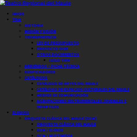
Saltar
al
Menú
INICIO
contenido
principal
TRM
HISTORIA
MISIÓN Y VISIÓN
TRANSPARENCIA
LEY DE PRESUPUESTO
PROYECTO OCM
OTROS DOCUMENTOS
LOGO TRM
ARRIENDOS – FICHA TÉCNICA
AUSPICIADORES
CATÁLOGOS
CATÁLOGO DE ARTES DEL MAULE
CATÁLOGO DE ESPACIOS CULTURALES DEL MAULE
MEDIOS DE COMUNICACIÓN
AGRUPACIONES INSTRUMENTALES JUVENILES E
INFANTILES
ELENCOS
ORQUESTA CLÁSICA DEL MAULE (OCM)
ORQUESTA CLÁSICA DEL MAULE
OCM / ELENCO
OCM / MULTIMEDIA