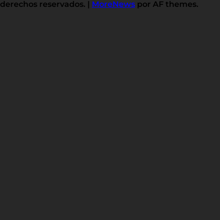
derechos reservados.
|
MoreNews
por AF themes.