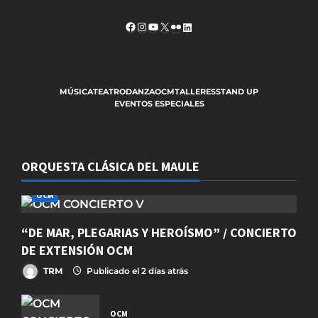
o
Facebook
Instagram
YouTube
X
Flickr
LinkedIn
n
MÚSICA
TEATRO
DANZA
OCM
TALLERES
STAND UP
EVENTOS ESPECIALES
ORQUESTA CLÁSICA DEL MAULE
OCM
“DE MAR, PLEGARIAS Y HEROÍSMO” / CONCIERTO
DE EXTENSIÓN OCM
TRM
Publicado el 2 días atrás
OCM