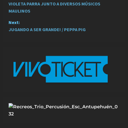
VIOLETA PARRA JUNTO A DIVERSOS MÚSICOS
s
MAULINOS
t
Next:
JUGANDO A SER GRANDE! / PEPPA PIG
n
a
v
i
g
a
t
i