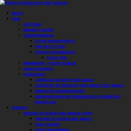
Saltar
al
Menú
INICIO
contenido
principal
TRM
HISTORIA
MISIÓN Y VISIÓN
TRANSPARENCIA
LEY DE PRESUPUESTO
PROYECTO OCM
OTROS DOCUMENTOS
LOGO TRM
ARRIENDOS – FICHA TÉCNICA
AUSPICIADORES
CATÁLOGOS
CATÁLOGO DE ARTES DEL MAULE
CATÁLOGO DE ESPACIOS CULTURALES DEL MAULE
MEDIOS DE COMUNICACIÓN
AGRUPACIONES INSTRUMENTALES JUVENILES E
INFANTILES
ELENCOS
ORQUESTA CLÁSICA DEL MAULE (OCM)
ORQUESTA CLÁSICA DEL MAULE
OCM / ELENCO
OCM / MULTIMEDIA