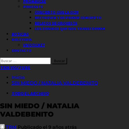
PROMAUCAE
PODCASTS
CONCIERTO CON LA OCM
BEETHOVEN Y MI PRIMER CONCIERTO
RELATOS DE ORQUESTA
LOS SONIDOS QUE NOS TRANSFORMAN
NOTICIAS
BOLETERÍA
VIVOTICKET
CONTACTO
Buscar
por:
TRM YOUTUBE
Inicio
SIN MIEDO / NATALIA VALDEBENITO
TODO EL ARCHIVO
SIN MIEDO / NATALIA
VALDEBENITO
TRM
Publicado el 9 años atrás