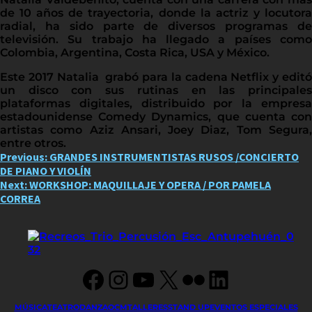
de 10 años de trayectoria, donde la actriz y locutora
radial, ha sido parte de diversos programas de
televisión. Su trabajo ha llegado a países como
Colombia, Argentina, Costa Rica, USA y México.
Este 2017 Natalia grabó para la cadena Netflix y editó
un disco con sus rutinas en las principales
plataformas digitales, distribuido por la empresa
estadounidense Comedy Dynamics, que cuenta con
artistas como Aziz Ansari, Joey Diaz, Tom Segura,
entre otros.
Post
Previous:
GRANDES INSTRUMENTISTAS RUSOS /CONCIERTO
DE PIANO Y VIOLÍN
navigation
Next:
WORKSHOP: MAQUILLAJE Y OPERA / POR PAMELA
CORREA
Facebook
Instagram
YouTube
X
Flickr
LinkedIn
MÚSICA
TEATRO
DANZA
OCM
TALLERES
STAND UP
EVENTOS ESPECIALES