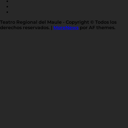
X
TWITTER
FLICKR
LINKED
IN
Teatro Regional del Maule - Copyright © Todos los
derechos reservados.
|
MoreNews
por AF themes.