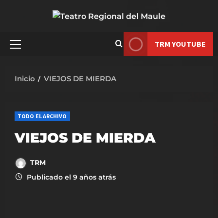
Saltar
al
contenido
TRM YOUTUBE
Menú
principal
Inicio
VIEJOS DE MIERDA
TODO EL ARCHIVO
VIEJOS DE MIERDA
TRM
Publicado el 9 años atrás