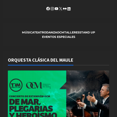
i
Facebook
Instagram
YouTube
X
Flickr
LinkedIn
o
n
MÚSICA
TEATRO
DANZA
OCM
TALLERES
STAND UP
EVENTOS ESPECIALES
ORQUESTA CLÁSICA DEL MAULE