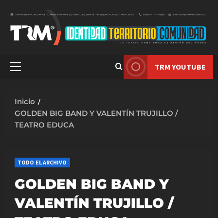
Saltar
al
contenido
TRM YOUTUBE
Menú
principal
Inicio
GOLDEN BIG BAND Y VALENTÍN TRUJILLO /
TEATRO EDUCA
TODO EL ARCHIVO
GOLDEN BIG BAND Y
VALENTÍN TRUJILLO /