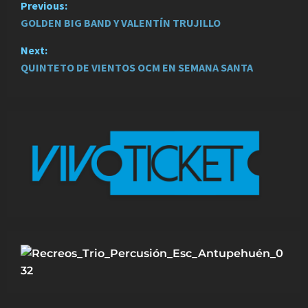
P
Previous:
GOLDEN BIG BAND Y VALENTÍN TRUJILLO
o
Next:
s
QUINTETO DE VIENTOS OCM EN SEMANA SANTA
t
n
a
v
i
g
a
t