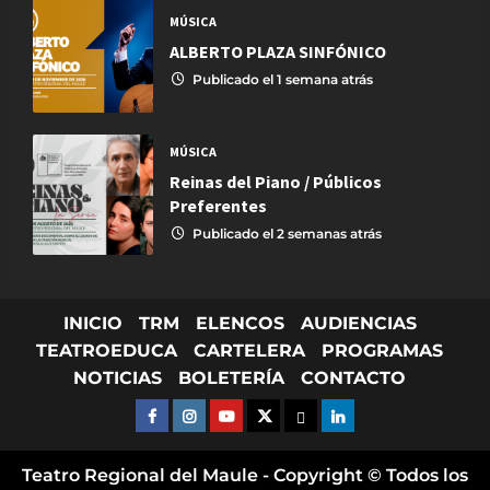
MÚSICA
ALBERTO PLAZA SINFÓNICO
Publicado el 1 semana atrás
MÚSICA
Reinas del Piano / Públicos
Preferentes
Publicado el 2 semanas atrás
INICIO
TRM
ELENCOS
AUDIENCIAS
TEATROEDUCA
CARTELERA
PROGRAMAS
NOTICIAS
BOLETERÍA
CONTACTO
FACEBOOK
INSTAGRAM
YOUTUBE
X TWITTER
FLICKR
LINKED IN
Teatro Regional del Maule - Copyright © Todos los