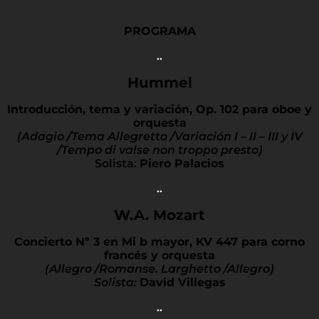
PROGRAMA
..
Hummel
Introducción, tema y variación, Op. 102 para oboe y
orquesta
(Adagio /Tema Allegretto /Variación I – II – III y IV
/
Tempo di valse non troppo presto)
Solista:
Piero Palacios
..
W.A. Mozart
Concierto Nª 3 en Mi b mayor, KV 447 para corno
francés y orquesta
(Allegro /Romanse. Larghetto /Allegro)
Solista:
David Villegas
..