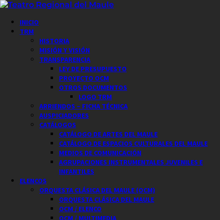
Saltar
al
Menú
INICIO
contenido
principal
TRM
HISTORIA
MISIÓN Y VISIÓN
TRANSPARENCIA
LEY DE PRESUPUESTO
PROYECTO OCM
OTROS DOCUMENTOS
LOGO TRM
ARRIENDOS – FICHA TÉCNICA
AUSPICIADORES
CATÁLOGOS
CATÁLOGO DE ARTES DEL MAULE
CATÁLOGO DE ESPACIOS CULTURALES DEL MAULE
MEDIOS DE COMUNICACIÓN
AGRUPACIONES INSTRUMENTALES JUVENILES E
INFANTILES
ELENCOS
ORQUESTA CLÁSICA DEL MAULE (OCM)
ORQUESTA CLÁSICA DEL MAULE
OCM / ELENCO
OCM / MULTIMEDIA