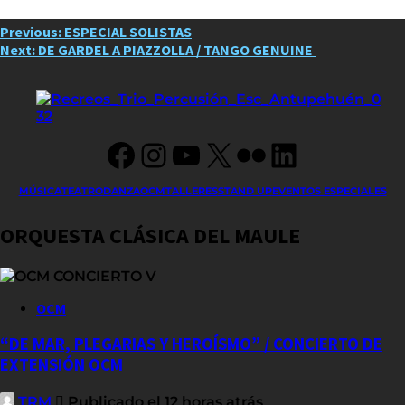
Post
Previous:
ESPECIAL SOLISTAS
Next:
DE GARDEL A PIAZZOLLA / TANGO GENUINE
navigation
Facebook
Instagram
YouTube
X
Flickr
LinkedIn
MÚSICA
TEATRO
DANZA
OCM
TALLERES
STAND UP
EVENTOS ESPECIALES
ORQUESTA CLÁSICA DEL MAULE
OCM
“DE MAR, PLEGARIAS Y HEROÍSMO” / CONCIERTO DE
EXTENSIÓN OCM
TRM
Publicado el 12 horas atrás