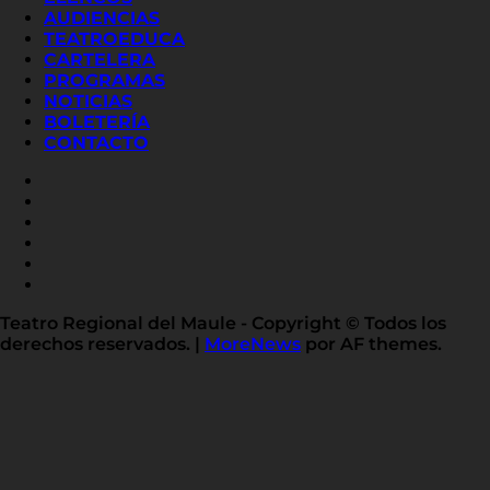
AUDIENCIAS
TEATROEDUCA
CARTELERA
PROGRAMAS
NOTICIAS
BOLETERÍA
CONTACTO
FACEBOOK
INSTAGRAM
YOUTUBE
X
TWITTER
FLICKR
LINKED
IN
Teatro Regional del Maule - Copyright © Todos los
derechos reservados.
|
MoreNews
por AF themes.