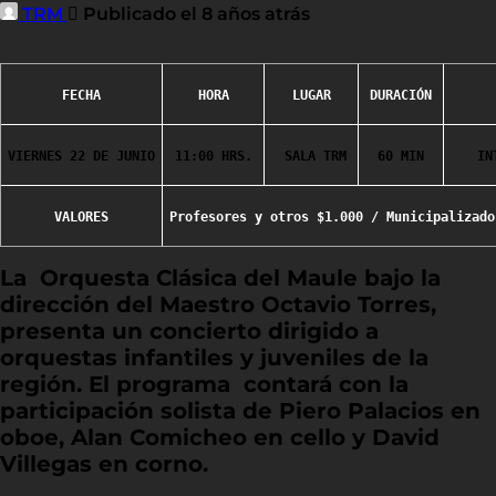
TRM
Publicado el 8 años atrás
FECHA
HORA
LUGAR
DURACIÓN
VIERNES 22 DE JUNIO
11:00 HRS.
 SALA TRM
60 MIN
VALORES
Profesores y otros $1.000 / Municipalizado
La Orquesta Clásica del Maule bajo la
dirección del Maestro Octavio Torres,
presenta un concierto dirigido a
orquestas infantiles y juveniles de la
región. El programa contará con la
participación solista de Piero Palacios en
oboe, Alan Comicheo en cello y David
Villegas en corno.