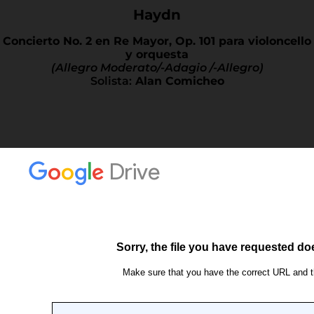
Haydn
Concierto No. 2 en Re Mayor, Op. 101 para violoncello
y orquesta
(Allegro Moderato/-Adagio /-Allegro)
Solista:
Alan Comicheo