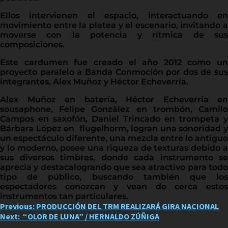
Ellos intervienen el espacio, interactuando en
movimiento entre la platea y el escenario, invitando a
moverse con la potencia y rítmica de sus
composiciones.
Este cardumen fue creado el año 2012 como un
proyecto paralelo a Banda Conmoción por dos de sus
integrantes, Alex Muñoz y Héctor Echeverría.
Alex Muñoz en batería, Héctor Echeverría en
sousaphone, Felipe González en trombón, Camilo
Campos en saxofón, Daniel Trincado en trompeta y
Bárbara López en flugelhorm, logran una sonoridad y
un espectáculo diferente, una mezcla entre lo antiguo
y lo moderno, posee una riqueza de texturas debido a
sus diversos timbres, donde cada instrumento se
aprecia y destacalogrando que sea atractivo para todo
tipo de público, buscando también que los
espectadores conozcan y vean de cerca estos
instrumentos tan particulares.
Post
Previous:
PRODUCCIÓN DEL TRM REALIZARÁ GIRA NACIONAL
Next:
“OLOR DE LUNA” / HERNALDO ZÚÑIGA
navigation