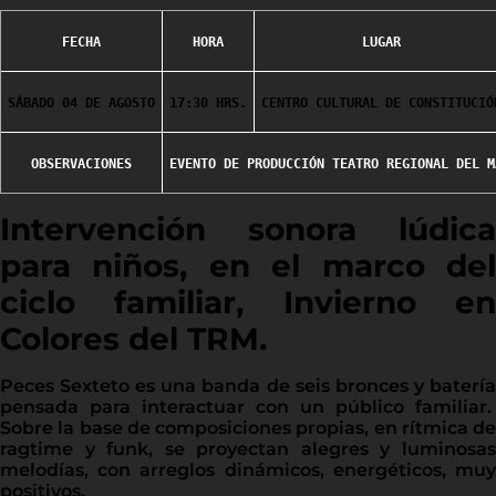
FECHA
HORA
LUGAR
SÁBADO 04 DE AGOSTO
17:30 HRS.
CENTRO CULTURAL DE CONSTITUCIÓ
OBSERVACIONES
EVENTO DE PRODUCCIÓN TEATRO REGIONAL DEL M
Intervención sonora lúdica
para niños, en el marco del
ciclo familiar, Invierno en
Colores del TRM.
Peces Sexteto es una banda de seis bronces y batería
pensada para interactuar con un público familiar.
Sobre la base de composiciones propias, en rítmica de
ragtime y funk, se proyectan alegres y luminosas
melodías, con arreglos dinámicos, energéticos, muy
positivos.