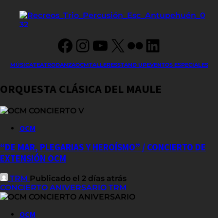
Facebook
Instagram
YouTube
X
Flickr
LinkedIn
MÚSICA
TEATRO
DANZA
OCM
TALLERES
STAND UP
EVENTOS ESPECIALES
ORQUESTA CLÁSICA DEL MAULE
OCM
“DE MAR, PLEGARIAS Y HEROÍSMO” / CONCIERTO DE
EXTENSIÓN OCM
TRM
Publicado el 2 días atrás
CONCIERTO ANIVERSARIO TRM
OCM