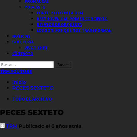
PROMAUCAE
PODCASTS
CONCIERTO CON LA OCM
BEETHOVEN Y MI PRIMER CONCIERTO
RELATOS DE ORQUESTA
LOS SONIDOS QUE NOS TRANSFORMAN
NOTICIAS
BOLETERÍA
VIVOTICKET
CONTACTO
Buscar
por:
TRM YOUTUBE
Inicio
PECES SEXTETO
TODO EL ARCHIVO
PECES SEXTETO
TRM
Publicado el 8 años atrás