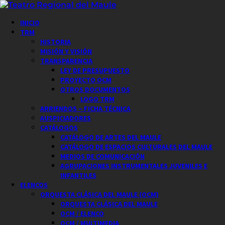
Saltar
al
Menú
INICIO
contenido
principal
TRM
HISTORIA
MISIÓN Y VISIÓN
TRANSPARENCIA
LEY DE PRESUPUESTO
PROYECTO OCM
OTROS DOCUMENTOS
LOGO TRM
ARRIENDOS – FICHA TÉCNICA
AUSPICIADORES
CATÁLOGOS
CATÁLOGO DE ARTES DEL MAULE
CATÁLOGO DE ESPACIOS CULTURALES DEL MAULE
MEDIOS DE COMUNICACIÓN
AGRUPACIONES INSTRUMENTALES JUVENILES E
INFANTILES
ELENCOS
ORQUESTA CLÁSICA DEL MAULE (OCM)
ORQUESTA CLÁSICA DEL MAULE
OCM / ELENCO
OCM / MULTIMEDIA