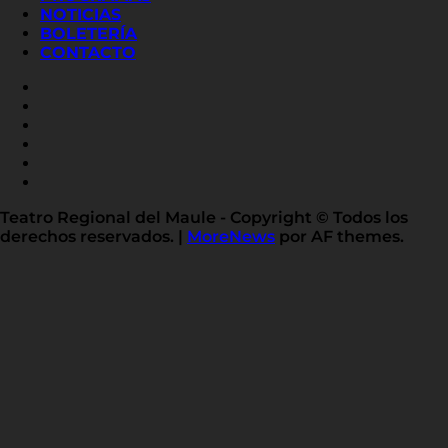
NOTICIAS
BOLETERÍA
CONTACTO
FACEBOOK
INSTAGRAM
YOUTUBE
X
TWITTER
FLICKR
LINKED
IN
Teatro Regional del Maule - Copyright © Todos los
derechos reservados.
|
MoreNews
por AF themes.