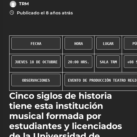
TRM
Publicado el 8 años atrás
FECHA
HORA
LUGAR
PÚ
JUEVES 18 DE OCTUBRE
20:00 HRS.
SALA TRM
+08 
OBSERVACIONES
EVENTO DE PRODUCCIÓN TEATRO REGI
Cinco siglos de historia
tiene esta institución
musical formada por
estudiantes y licenciados
de la Universidad de