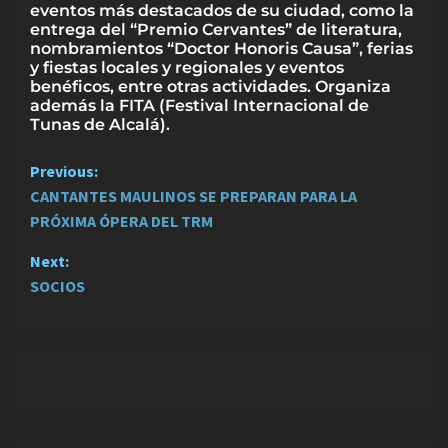
eventos más destacados de su ciudad, como la
entrega del “Premio Cervantes” de literatura,
nombramientos “Doctor Honoris Causa”, ferias
y fiestas locales y regionales y eventos
benéficos, entre otras actividades. Organiza
además la FITA (Festival Internacional de
Tunas de Alcalá).
P
Previous:
CANTANTES MAULINOS SE PREPARAN PARA LA
o
PRÓXIMA ÓPERA DEL TRM
s
Next:
t
SOCIOS
n
a
v