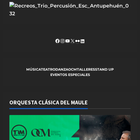
i
g
a
t
Facebook
Instagram
YouTube
X
Flickr
LinkedIn
i
o
MÚSICA
TEATRO
DANZA
OCM
TALLERES
STAND UP
EVENTOS ESPECIALES
n
ORQUESTA CLÁSICA DEL MAULE