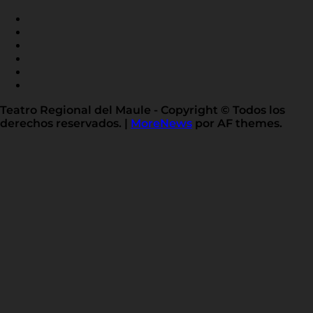
FACEBOOK
INSTAGRAM
YOUTUBE
X
TWITTER
FLICKR
LINKED
IN
Teatro Regional del Maule - Copyright © Todos los
derechos reservados.
|
MoreNews
por AF themes.