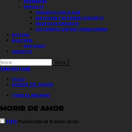
PROMAUCAE
PODCASTS
CONCIERTO CON LA OCM
BEETHOVEN Y MI PRIMER CONCIERTO
RELATOS DE ORQUESTA
LOS SONIDOS QUE NOS TRANSFORMAN
NOTICIAS
BOLETERÍA
VIVOTICKET
CONTACTO
Buscar
por:
TRM YOUTUBE
Inicio
MORIR DE AMOR
TODO EL ARCHIVO
MORIR DE AMOR
TRM
Publicado el 8 años atrás