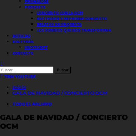
PROMAUCAE
PODCASTS
CONCIERTO CON LA OCM
BEETHOVEN Y MI PRIMER CONCIERTO
RELATOS DE ORQUESTA
LOS SONIDOS QUE NOS TRANSFORMAN
NOTICIAS
BOLETERÍA
VIVOTICKET
CONTACTO
Buscar
por:
TRM YOUTUBE
Inicio
GALA DE NAVIDAD / CONCIERTO OCM
TODO EL ARCHIVO
GALA DE NAVIDAD / CONCIERTO
OCM