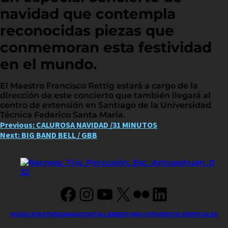
navidad que contempla
reconocidas piezas que
conmemoran esta festividad
en el mundo.
El Maestro Francisco Rettig estará a cargo de la
dirección de este concierto que también llegará al
centro de extensión en Santiago de la Universidad
Técnica Federico Santa María.
Post
Previous:
CALUROSA NAVIDAD /31 MINUTOS
Next:
BIG BAND BELL / GBB
navigation
Facebook
Instagram
YouTube
X
Flickr
LinkedIn
MÚSICA
TEATRO
DANZA
OCM
TALLERES
STAND UP
EVENTOS ESPECIALES