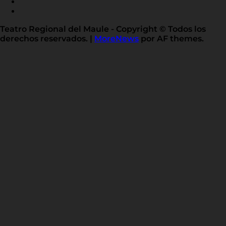
TWITTER
FLICKR
LINKED
IN
Teatro Regional del Maule - Copyright © Todos los
derechos reservados.
|
MoreNews
por AF themes.