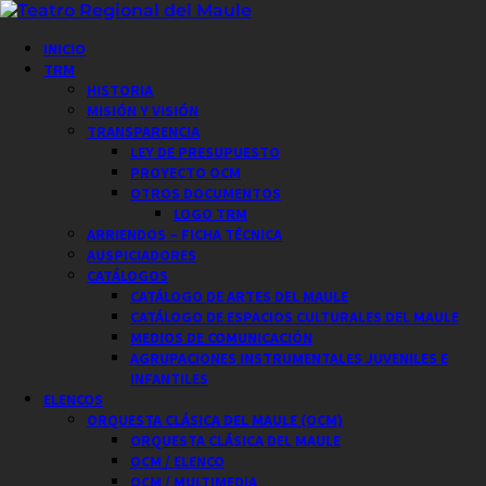
Saltar
al
Menú
INICIO
contenido
principal
TRM
HISTORIA
MISIÓN Y VISIÓN
TRANSPARENCIA
LEY DE PRESUPUESTO
PROYECTO OCM
OTROS DOCUMENTOS
LOGO TRM
ARRIENDOS – FICHA TÉCNICA
AUSPICIADORES
CATÁLOGOS
CATÁLOGO DE ARTES DEL MAULE
CATÁLOGO DE ESPACIOS CULTURALES DEL MAULE
MEDIOS DE COMUNICACIÓN
AGRUPACIONES INSTRUMENTALES JUVENILES E
INFANTILES
ELENCOS
ORQUESTA CLÁSICA DEL MAULE (OCM)
ORQUESTA CLÁSICA DEL MAULE
OCM / ELENCO
OCM / MULTIMEDIA