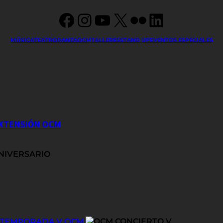
Facebook
Instagram
YouTube
X
Flickr
LinkedIn
MÚSICA
TEATRO
DANZA
OCM
TALLERES
STAND UP
EVENTOS ESPECIALES
EXTENSIÓN OCM
E TEMPORADA V OCM