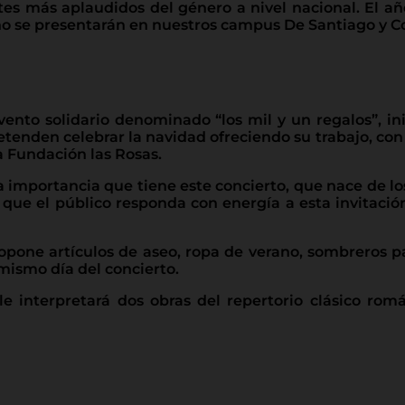
s más aplaudidos del género a nivel nacional. El añ
ño se presentarán en nuestros campus De Santiago y C
ento solidario denominado “los mil y un regalos”, ini
nden celebrar la navidad ofreciendo su trabajo, con 
la Fundación las Rosas.
la importancia que tiene este concierto, que nace de l
ue el público responda con energía a esta invitación
opone artículos de aseo, ropa de verano, sombreros par
 mismo día del concierto.
le interpretará dos obras del repertorio clásico ro