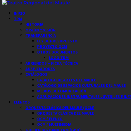
Saltar
al
Menú
INICIO
contenido
principal
TRM
HISTORIA
MISIÓN Y VISIÓN
TRANSPARENCIA
LEY DE PRESUPUESTO
PROYECTO OCM
OTROS DOCUMENTOS
LOGO TRM
ARRIENDOS – FICHA TÉCNICA
AUSPICIADORES
CATÁLOGOS
CATÁLOGO DE ARTES DEL MAULE
CATÁLOGO DE ESPACIOS CULTURALES DEL MAULE
MEDIOS DE COMUNICACIÓN
AGRUPACIONES INSTRUMENTALES JUVENILES E INF
ELENCOS
ORQUESTA CLÁSICA DEL MAULE (OCM)
ORQUESTA CLÁSICA DEL MAULE
OCM / ELENCO
OCM / MULTIMEDIA
GOLDEN BIG BAND TRM (GBB)