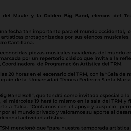
a del Maule y la Golden Big Band, elencos del Tea
na fecha tan importante para el mundo occidental, co
rtísticas protagonizadas por sus elencos musicales, 
dro Cantillana.
conocidas piezas musicales navideñas del mundo en s
marcada por un repertorio clásico que invita a la ref
es, Coordinadora de Programación Artística del TRM.
 las 20 horas en el escenario del TRM, con la “Gala de 
uín de la Universidad Técnica Federico Santa María (U
ig Band Bell”, que tendrá como invitada especial a la 
 miércoles 19 hará lo mismo en la sala del TRM y fin
norte a Talca. “Contamos con el apoyo y auspicio pe
or el mundo privado y valoramos su aporte al desarrol
dicional actividad artística.
FSM mencionó que “para nuestra temporada artística e