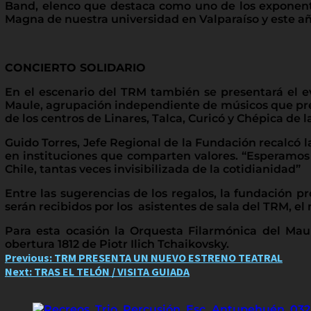
Band, elenco que destaca como uno de los exponente
Magna de nuestra universidad en Valparaíso y este a
CONCIERTO SOLIDARIO
En el escenario del TRM también se presentará el ev
Maule, agrupación independiente de músicos que prete
de los centros de Linares, Talca, Curicó y Chépica de 
Guido Torres, Jefe Regional de la Fundación recalcó 
en instituciones que comparten valores. “Esperamos q
Chile, tantas veces invisibilizada de la cotidianidad”
Entre las sugerencias de los regalos, la fundación pr
serán recibidos por los asistentes de sala del TRM, el
Para esta ocasión la Orquesta Filarmónica del Mau
obertura 1812 de Piotr Ilich Tchaikovsky.
Post
Previous:
TRM PRESENTA UN NUEVO ESTRENO TEATRAL
Next:
TRAS EL TELÓN / VISITA GUIADA
navigation