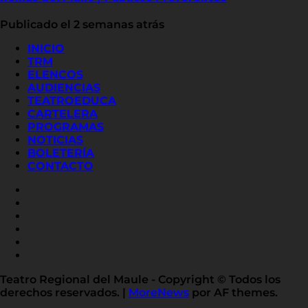
Publicado el 2 semanas atrás
INICIO
TRM
ELENCOS
AUDIENCIAS
TEATROEDUCA
CARTELERA
PROGRAMAS
NOTICIAS
BOLETERÍA
CONTACTO
FACEBOOK
INSTAGRAM
YOUTUBE
X
TWITTER
FLICKR
LINKED
IN
Teatro Regional del Maule - Copyright © Todos los
derechos reservados.
|
MoreNews
por AF themes.