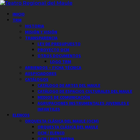
Saltar
al
Menú
INICIO
contenido
principal
TRM
HISTORIA
MISIÓN Y VISIÓN
TRANSPARENCIA
LEY DE PRESUPUESTO
PROYECTO OCM
OTROS DOCUMENTOS
LOGO TRM
ARRIENDOS – FICHA TÉCNICA
AUSPICIADORES
CATÁLOGOS
CATÁLOGO DE ARTES DEL MAULE
CATÁLOGO DE ESPACIOS CULTURALES DEL MAULE
MEDIOS DE COMUNICACIÓN
AGRUPACIONES INSTRUMENTALES JUVENILES E
INFANTILES
ELENCOS
ORQUESTA CLÁSICA DEL MAULE (OCM)
ORQUESTA CLÁSICA DEL MAULE
OCM / ELENCO
OCM / MULTIMEDIA