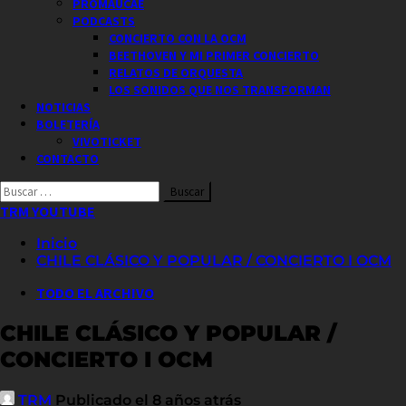
PROMAUCAE
PODCASTS
CONCIERTO CON LA OCM
BEETHOVEN Y MI PRIMER CONCIERTO
RELATOS DE ORQUESTA
LOS SONIDOS QUE NOS TRANSFORMAN
NOTICIAS
BOLETERÍA
VIVOTICKET
CONTACTO
Buscar
por:
TRM YOUTUBE
Inicio
CHILE CLÁSICO Y POPULAR / CONCIERTO I OCM
TODO EL ARCHIVO
CHILE CLÁSICO Y POPULAR /
CONCIERTO I OCM
TRM
Publicado el 8 años atrás