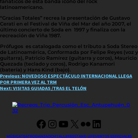
fanáticos de esta banda ícono del rock
latinoamericano.
“Gracias Totales” recrea la presentación de Gustavo
Cerati en el Festival de Viña del Mar del año 2007, el
último concierto de Soda en 1997 y finaliza con la
recreación de Viña 1987.
Prófugos es catalogada como el tributo a Soda Stereo
de Latinoamérica, Conformada por Felipe Reyes (voz y
guitarra), Patricio Ramírez (guitarra y coros), Mauricio
Quezada (teclado y coros), Rodrigo Kanamori
(batería) y Hans Kind (bajo).
Post
Previous:
NOVEDOSO ESPECTÁCULO INTERNACIONAL LLEGA
POR PRIMERA VEZ AL TRM
navigation
Next:
VISITAS GUIADAS /TRAS EL TELÓN
Facebook
Instagram
YouTube
X
Flickr
LinkedIn
MÚSICA
TEATRO
DANZA
OCM
TALLERES
STAND UP
EVENTOS ESPECIALES