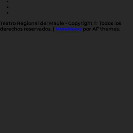
X
TWITTER
FLICKR
LINKED
IN
Teatro Regional del Maule - Copyright © Todos los
derechos reservados.
|
MoreNews
por AF themes.