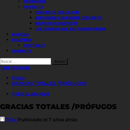
PROMAUCAE
PODCASTS
CONCIERTO CON LA OCM
BEETHOVEN Y MI PRIMER CONCIERTO
RELATOS DE ORQUESTA
LOS SONIDOS QUE NOS TRANSFORMAN
NOTICIAS
BOLETERÍA
VIVOTICKET
CONTACTO
Buscar
por:
TRM YOUTUBE
Inicio
GRACIAS TOTALES /PRÓFUGOS
TODO EL ARCHIVO
GRACIAS TOTALES /PRÓFUGOS
TRM
Publicado el 7 años atrás