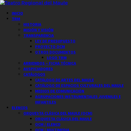
Saltar
al
Menú
INICIO
contenido
principal
TRM
HISTORIA
MISIÓN Y VISIÓN
TRANSPARENCIA
LEY DE PRESUPUESTO
PROYECTO OCM
OTROS DOCUMENTOS
LOGO TRM
ARRIENDOS – FICHA TÉCNICA
AUSPICIADORES
CATÁLOGOS
CATÁLOGO DE ARTES DEL MAULE
CATÁLOGO DE ESPACIOS CULTURALES DEL MAULE
MEDIOS DE COMUNICACIÓN
AGRUPACIONES INSTRUMENTALES JUVENILES E
INFANTILES
ELENCOS
ORQUESTA CLÁSICA DEL MAULE (OCM)
ORQUESTA CLÁSICA DEL MAULE
OCM / ELENCO
OCM / MULTIMEDIA