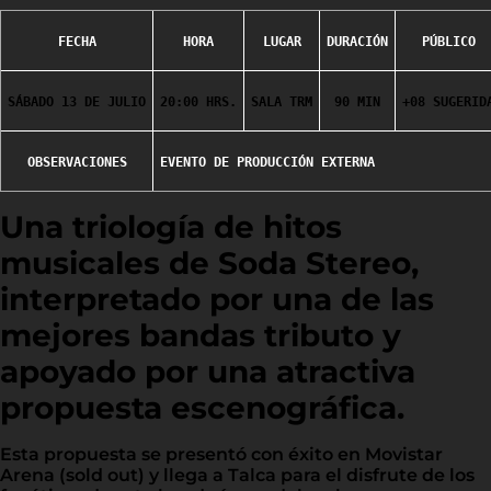
FECHA
HORA
LUGAR
DURACIÓN
PÚBLICO
SÁBADO 13 DE JULIO
20:00 HRS.
SALA TRM
90 MIN
+08 SUGERID
OBSERVACIONES
Una triología de hitos
musicales de Soda Stereo,
interpretado por una de las
mejores bandas tributo y
apoyado por una atractiva
propuesta escenográfica.
Esta propuesta se presentó con éxito en Movistar
Arena (sold out) y llega a Talca para el disfrute de los