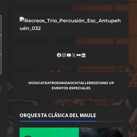
Facebook
Instagram
YouTube
X
Flickr
LinkedIn
MÚSICA
TEATRO
DANZA
OCM
TALLERES
STAND UP
l
EVENTOS ESPECIALES
ORQUESTA CLÁSICA DEL MAULE