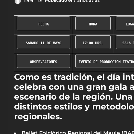
TRM
Publicado el 7 años atrás
FECHA
HORA
LUGA
SÁBADO 11 DE MAYO
17:00 HRS.
SALA 
OBSERVACIONES
Como es tradición, el día in
celebra con una gran gala ab
escenario de la región. Una 
distintos estilos y metodol
regionales.
Ballet Folclórico Regional del Maule (BA