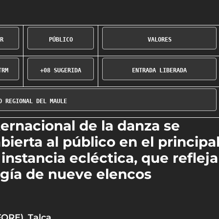
R
PÚBLICO
VALORES
TRM
+08 SUGERIDA
ternacional de la danza se
ierta al público en el principa
instancia ecléctica, que refleja
ogía de nueve elencos
FORE), Talca