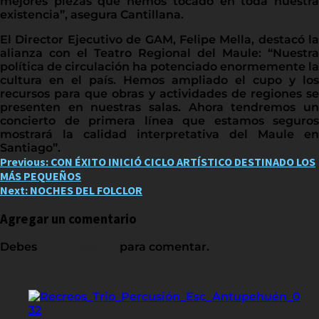
mejores piezas que hemos tocado en toda nuestra
existencia”, asegura Cantillana.
El Director Ejecutivo de GAM, Felipe Mella, destacó la
alianza con el Teatro Regional del Maule: “Nuestra
política de circulación ha potenciado enormemente la
cultura en el país. Hemos ampliado el cupo y los
recursos para que obras y actividades de regiones se
presenten en nuestras salas. Ahora tendremos un
concierto de primera línea que estamos seguros
mostrará la calidad interpretativa del Maule en
Santiago”.
Post
Previous:
CON ÉXITO INICIÓ CICLO ARTÍSTICO DESTINADO LOS
MÁS PEQUEÑOS
navigation
Next:
NOCHES DEL FOLCLOR
Agregar un comentario
Debes
iniciar sesión
para comentar.