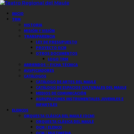
Saltar
al
Menú
INICIO
contenido
principal
TRM
HISTORIA
MISIÓN Y VISIÓN
TRANSPARENCIA
LEY DE PRESUPUESTO
PROYECTO OCM
OTROS DOCUMENTOS
LOGO TRM
ARRIENDOS – FICHA TÉCNICA
AUSPICIADORES
CATÁLOGOS
CATÁLOGO DE ARTES DEL MAULE
CATÁLOGO DE ESPACIOS CULTURALES DEL MAULE
MEDIOS DE COMUNICACIÓN
AGRUPACIONES INSTRUMENTALES JUVENILES E
INFANTILES
ELENCOS
ORQUESTA CLÁSICA DEL MAULE (OCM)
ORQUESTA CLÁSICA DEL MAULE
OCM / ELENCO
OCM / MULTIMEDIA