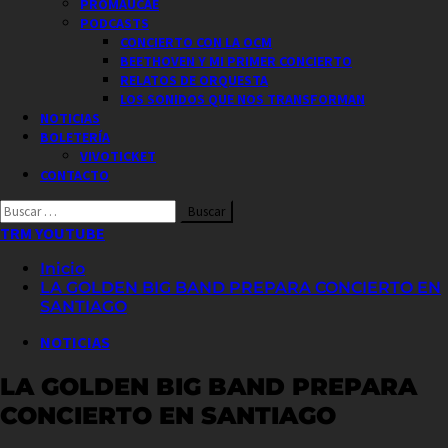
PROMAUCAE
PODCASTS
CONCIERTO CON LA OCM
BEETHOVEN Y MI PRIMER CONCIERTO
RELATOS DE ORQUESTA
LOS SONIDOS QUE NOS TRANSFORMAN
NOTICIAS
BOLETERÍA
VIVOTICKET
CONTACTO
Buscar
por:
TRM YOUTUBE
Inicio
LA GOLDEN BIG BAND PREPARA CONCIERTO EN
SANTIAGO
NOTICIAS
LA GOLDEN BIG BAND PREPARA
CONCIERTO EN SANTIAGO