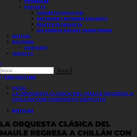
PROMAUCAE
PODCASTS
CONCIERTO CON LA OCM
BEETHOVEN Y MI PRIMER CONCIERTO
RELATOS DE ORQUESTA
LOS SONIDOS QUE NOS TRANSFORMAN
NOTICIAS
BOLETERÍA
VIVOTICKET
CONTACTO
Buscar
por:
TRM YOUTUBE
Inicio
LA ORQUESTA CLÁSICA DEL MAULE REGRESA A
CHILLÁN CON CONCIERTO GRATUITO
NOTICIAS
LA ORQUESTA CLÁSICA DEL
MAULE REGRESA A CHILLÁN CON