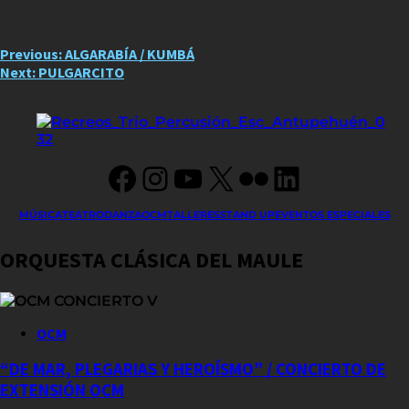
Post
Previous:
ALGARABÍA / KUMBÁ
Next:
PULGARCITO
navigation
Facebook
Instagram
YouTube
X
Flickr
LinkedIn
MÚSICA
TEATRO
DANZA
OCM
TALLERES
STAND UP
EVENTOS ESPECIALES
ORQUESTA CLÁSICA DEL MAULE
OCM
“DE MAR, PLEGARIAS Y HEROÍSMO” / CONCIERTO DE
EXTENSIÓN OCM