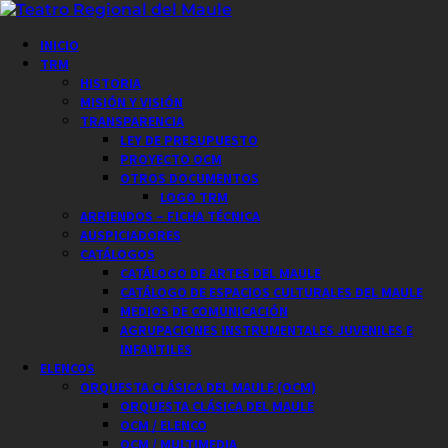
Saltar
al
Menú
INICIO
contenido
principal
TRM
HISTORIA
MISIÓN Y VISIÓN
TRANSPARENCIA
LEY DE PRESUPUESTO
PROYECTO OCM
OTROS DOCUMENTOS
LOGO TRM
ARRIENDOS – FICHA TÉCNICA
AUSPICIADORES
CATÁLOGOS
CATÁLOGO DE ARTES DEL MAULE
CATÁLOGO DE ESPACIOS CULTURALES DEL MAULE
MEDIOS DE COMUNICACIÓN
AGRUPACIONES INSTRUMENTALES JUVENILES E
INFANTILES
ELENCOS
ORQUESTA CLÁSICA DEL MAULE (OCM)
ORQUESTA CLÁSICA DEL MAULE
OCM / ELENCO
OCM / MULTIMEDIA