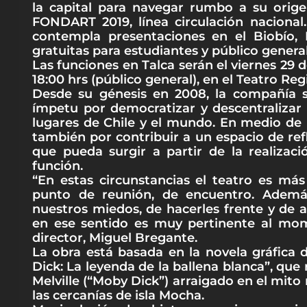
la capital para navegar rumbo a su origen
FONDART 2019, línea circulación nacional
contempla presentaciones en el Biobío, 
gratuitas para estudiantes y público general
Las funciones en Talca serán el viernes 29 d
18:00 hrs (público general), en el Teatro Reg
Desde su génesis en 2008, la compañía se
ímpetu por democratizar y descentralizar 
lugares de Chile y el mundo. En medio de la 
también por contribuir a un espacio de ref
que pueda surgir a partir de la realizac
función.
“En estas circunstancias el teatro es m
punto de reunión, de encuentro. Ademá
nuestros miedos, de hacerles frente y de a
en ese sentido es muy pertinente al mom
director, Miguel Bregante.
La obra está basada en la novela gráfica
Dick: La leyenda de la ballena blanca”, que
Melville (“Moby Dick”) arraigado en el mi
las cercanías de isla Mocha.