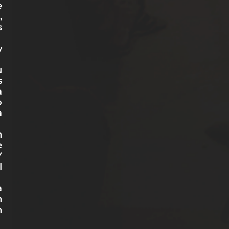
e
,
s
y
u
s
a
o
a
n
e
Y
l
a
n
n