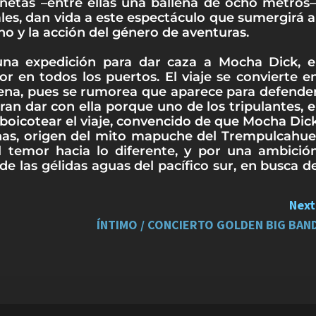
netas –entre ellas una ballena de ocho metros–
es, dan vida a este espectáculo que sumergirá a
 y la acción del género de aventuras.
a expedición para dar caza a Mocha Dick, e
r en todos los puertos. El viaje se convierte e
llena, pues se rumorea que aparece para defende
ran dar con ella porque uno de los tripulantes, e
a boicotear el viaje, convencido de que Mocha Dic
enas, origen del mito mapuche del Trempulcahue
el temor hacia lo diferente, y por una ambició
 de las gélidas aguas del pacífico sur, en busca d
Next
ÍNTIMO / CONCIERTO GOLDEN BIG BAN