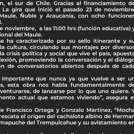
, el sur de Chile. Gracias al financiamiento d
. La gira que inició el pasado 23 de noviembre
Maule, Ñuble y Araucanía, con ocho funcione
.
e noviembre, a las 11:00 hrs (función educativa) 
ional del Maule.
 ha caracterizado por su sello itinerante y s
la cultura, circulando sus montajes por diverso
crisis política y social que vive el país, apuest
lexión, promoviendo la conversación y el diálog
ión de conversatorios abiertos después de cad
ás importante que nunca ya que vuelve a ser u
s, esta obra nos habla fundamentalmente d
venturarse, de lanzarse por lo que uno quiere. 
ento actual que estamos viviendo”, asegura e
 de Francisco Ortega y Gonzalo Martínez, “Moch
 rescata el origen del cachalote albino de Herma
to mapuche del Trempulcahue y su avistamiento e