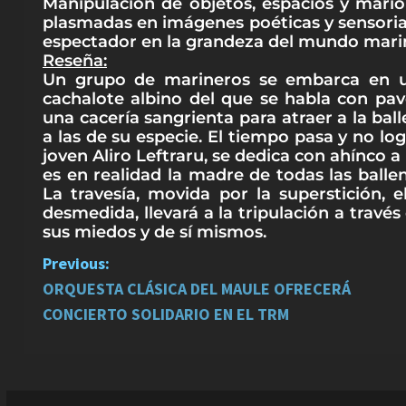
Manipulación de objetos, espacios y mario
plasmadas en imágenes poéticas y sensorial
espectador en la grandeza del mundo marino
Reseña:
Un grupo de marineros se embarca en un
cachalote albino del que se habla con pavo
una cacería sangrienta para atraer a la ba
a las de su especie. El tiempo pasa y no log
joven Aliro Leftraru, se dedica con ahínco 
es en realidad la madre de todas las ball
La travesía, movida por la superstición, 
desmedida, llevará a la tripulación a través
sus miedos y de sí mismos.
P
Previous:
ORQUESTA CLÁSICA DEL MAULE OFRECERÁ
o
CONCIERTO SOLIDARIO EN EL TRM
s
t