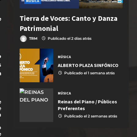
MÚSICA
Tierra de Voces: Canto y Danza
e
Patrimonial
TRM
Publicado el 2 días atrás
o
MÚSICA
s
ALBERTO PLAZA SINFÓNICO
n
Publicado el 1 semana atrás
MÚSICA
e
Reinas del Piano / Públicos
e
Preferentes
a
Publicado el 2 semanas atrás
o
e