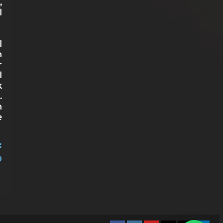
,
l
l
n
r
l
k
.
n
e
:
D