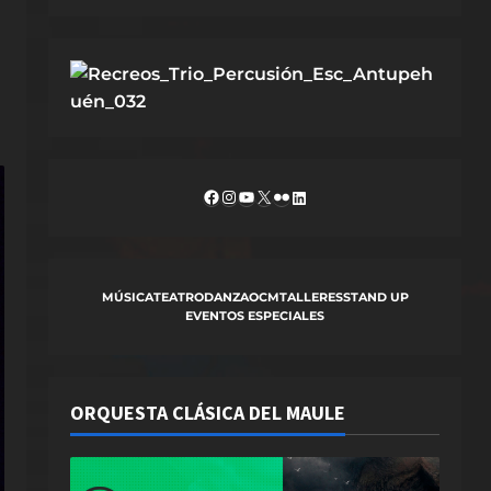
Facebook
Instagram
YouTube
X
Flickr
LinkedIn
MÚSICA
TEATRO
DANZA
OCM
TALLERES
STAND UP
EVENTOS ESPECIALES
ORQUESTA CLÁSICA DEL MAULE