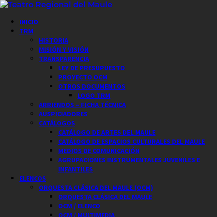
Saltar
al
Menú
INICIO
contenido
principal
TRM
HISTORIA
MISIÓN Y VISIÓN
TRANSPARENCIA
LEY DE PRESUPUESTO
PROYECTO OCM
OTROS DOCUMENTOS
LOGO TRM
ARRIENDOS – FICHA TÉCNICA
AUSPICIADORES
CATÁLOGOS
CATÁLOGO DE ARTES DEL MAULE
CATÁLOGO DE ESPACIOS CULTURALES DEL MAULE
MEDIOS DE COMUNICACIÓN
AGRUPACIONES INSTRUMENTALES JUVENILES E
INFANTILES
ELENCOS
ORQUESTA CLÁSICA DEL MAULE (OCM)
ORQUESTA CLÁSICA DEL MAULE
OCM / ELENCO
OCM / MULTIMEDIA