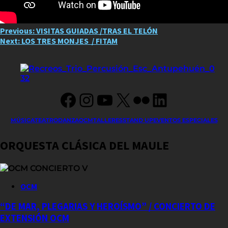
Post
Previous:
VISITAS GUIADAS /TRAS EL TELÓN
Next:
LOS TRES MONJES / FITAM
navigation
Facebook
Instagram
YouTube
X
Flickr
LinkedIn
MÚSICA
TEATRO
DANZA
OCM
TALLERES
STAND UP
EVENTOS ESPECIALES
ORQUESTA CLÁSICA DEL MAULE
OCM
“DE MAR, PLEGARIAS Y HEROÍSMO” / CONCIERTO DE
EXTENSIÓN OCM