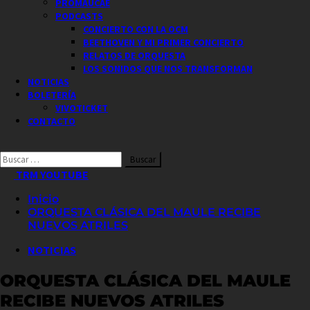
PROMAUCAE
PODCASTS
CONCIERTO CON LA OCM
BEETHOVEN Y MI PRIMER CONCIERTO
RELATOS DE ORQUESTA
LOS SONIDOS QUE NOS TRANSFORMAN
NOTICIAS
BOLETERÍA
VIVOTICKET
CONTACTO
Buscar
por:
TRM YOUTUBE
Inicio
ORQUESTA CLÁSICA DEL MAULE RECIBE
NUEVOS ATRILES
NOTICIAS
ORQUESTA CLÁSICA DEL MAULE
RECIBE NUEVOS ATRILES