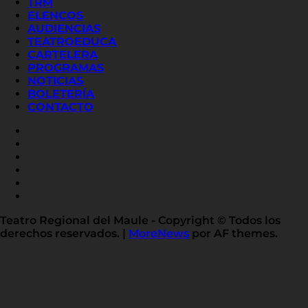
TRM
ELENCOS
AUDIENCIAS
TEATROEDUCA
CARTELERA
PROGRAMAS
NOTICIAS
BOLETERÍA
CONTACTO
FACEBOOK
INSTAGRAM
YOUTUBE
X
TWITTER
FLICKR
LINKED
IN
Teatro Regional del Maule - Copyright © Todos los
derechos reservados.
|
MoreNews
por AF themes.