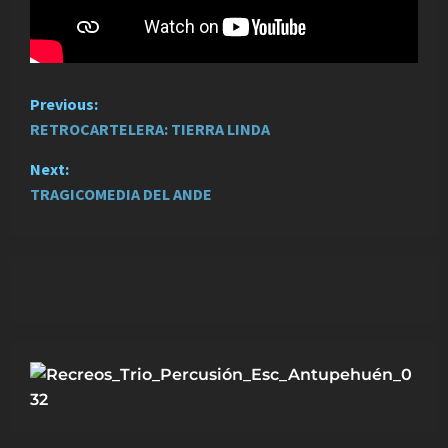
P
Previous:
RETROCARTELERA: TIERRA LINDA
o
Next:
s
TRAGICOMEDIA DEL ANDE
t
n
a
v
i
g