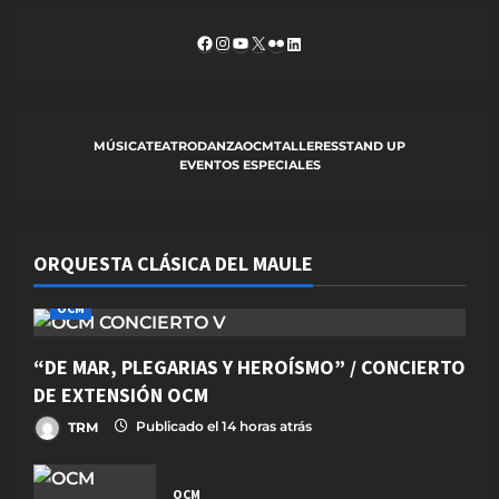
a
Facebook
Instagram
YouTube
X
Flickr
LinkedIn
t
i
MÚSICA
TEATRO
DANZA
OCM
TALLERES
STAND UP
o
EVENTOS ESPECIALES
n
ORQUESTA CLÁSICA DEL MAULE
OCM
“DE MAR, PLEGARIAS Y HEROÍSMO” / CONCIERTO
DE EXTENSIÓN OCM
TRM
Publicado el 14 horas atrás
OCM