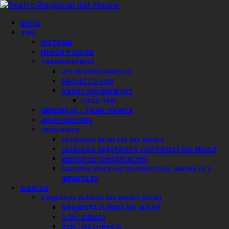
Saltar
al
Menú
INICIO
contenido
principal
TRM
HISTORIA
MISIÓN Y VISIÓN
TRANSPARENCIA
LEY DE PRESUPUESTO
PROYECTO OCM
OTROS DOCUMENTOS
LOGO TRM
ARRIENDOS – FICHA TÉCNICA
AUSPICIADORES
CATÁLOGOS
CATÁLOGO DE ARTES DEL MAULE
CATÁLOGO DE ESPACIOS CULTURALES DEL MAULE
MEDIOS DE COMUNICACIÓN
AGRUPACIONES INSTRUMENTALES JUVENILES E
INFANTILES
ELENCOS
ORQUESTA CLÁSICA DEL MAULE (OCM)
ORQUESTA CLÁSICA DEL MAULE
OCM / ELENCO
OCM / MULTIMEDIA