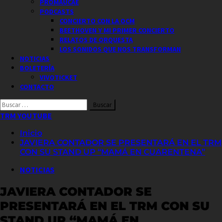
PROMAUCAE
PODCASTS
CONCIERTO CON LA OCM
BEETHOVEN Y MI PRIMER CONCIERTO
RELATOS DE ORQUESTA
LOS SONIDOS QUE NOS TRANSFORMAN
NOTICIAS
BOLETERÍA
VIVOTICKET
CONTACTO
Buscar
por:
TRM YOUTUBE
Inicio
JAVIERA CONTADOR SE PRESENTARÁ EN EL TRM
CON SU STAND UP “MAMÁ EN CUARENTENA”
NOTICIAS
JAVIERA CONTADOR SE
PRESENTARÁ EN EL TRM CON SU
STAND UP “MAMÁ EN