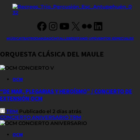
Facebook
Instagram
YouTube
X
Flickr
LinkedIn
MÚSICA
TEATRO
DANZA
OCM
TALLERES
STAND UP
EVENTOS ESPECIALES
ORQUESTA CLÁSICA DEL MAULE
OCM
“DE MAR, PLEGARIAS Y HEROÍSMO” / CONCIERTO DE
EXTENSIÓN OCM
TRM
Publicado el 2 días atrás
CONCIERTO ANIVERSARIO TRM
OCM