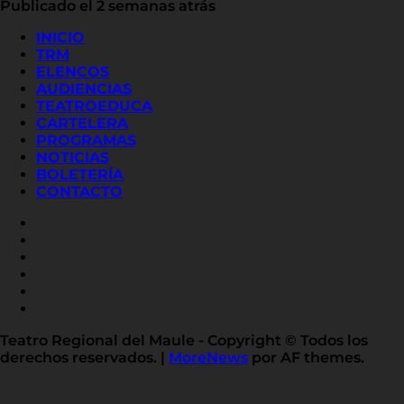
Publicado el 2 semanas atrás
INICIO
TRM
ELENCOS
AUDIENCIAS
TEATROEDUCA
CARTELERA
PROGRAMAS
NOTICIAS
BOLETERÍA
CONTACTO
FACEBOOK
INSTAGRAM
YOUTUBE
X
TWITTER
FLICKR
LINKED
IN
Teatro Regional del Maule - Copyright © Todos los
derechos reservados.
|
MoreNews
por AF themes.