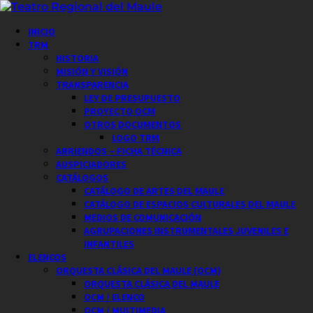
Saltar
al
Menú
INICIO
contenido
principal
TRM
HISTORIA
MISIÓN Y VISIÓN
TRANSPARENCIA
LEY DE PRESUPUESTO
PROYECTO OCM
OTROS DOCUMENTOS
LOGO TRM
ARRIENDOS – FICHA TÉCNICA
AUSPICIADORES
CATÁLOGOS
CATÁLOGO DE ARTES DEL MAULE
CATÁLOGO DE ESPACIOS CULTURALES DEL MAULE
MEDIOS DE COMUNICACIÓN
AGRUPACIONES INSTRUMENTALES JUVENILES E
INFANTILES
ELENCOS
ORQUESTA CLÁSICA DEL MAULE (OCM)
ORQUESTA CLÁSICA DEL MAULE
OCM / ELENCO
OCM / MULTIMEDIA