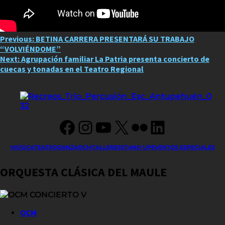
Post
Previous:
BETINA CARRERA PRESENTARÁ SU TRABAJO
“VOLVIÉNDOME”
navigation
Next:
Agrupación familiar La Patria presenta concierto de
cuecas y tonadas en el Teatro Regional
Facebook
Instagram
YouTube
X
Flickr
LinkedIn
MÚSICA
TEATRO
DANZA
OCM
TALLERES
STAND UP
EVENTOS ESPECIALES
ORQUESTA CLÁSICA DEL MAULE
OCM