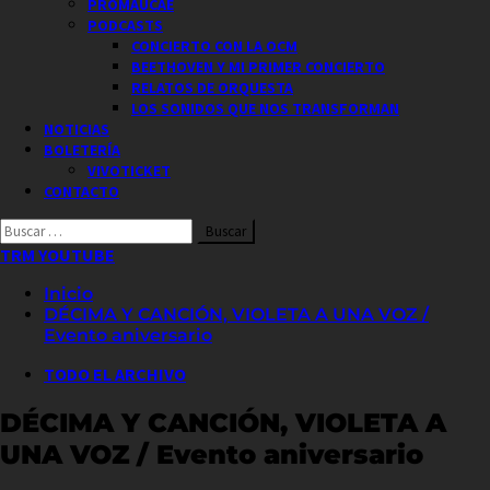
PROMAUCAE
PODCASTS
CONCIERTO CON LA OCM
BEETHOVEN Y MI PRIMER CONCIERTO
RELATOS DE ORQUESTA
LOS SONIDOS QUE NOS TRANSFORMAN
NOTICIAS
BOLETERÍA
VIVOTICKET
CONTACTO
Buscar
por:
TRM YOUTUBE
Inicio
DÉCIMA Y CANCIÓN, VIOLETA A UNA VOZ /
Evento aniversario
TODO EL ARCHIVO
DÉCIMA Y CANCIÓN, VIOLETA A
UNA VOZ / Evento aniversario