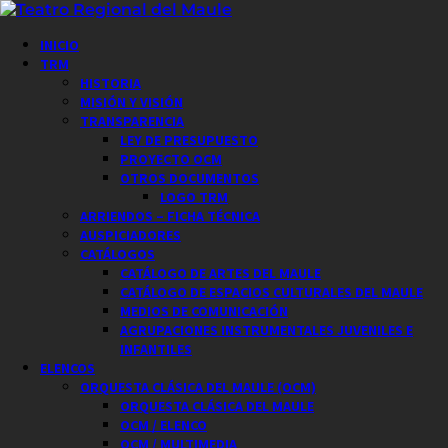
Saltar
al
Menú
INICIO
contenido
principal
TRM
HISTORIA
MISIÓN Y VISIÓN
TRANSPARENCIA
LEY DE PRESUPUESTO
PROYECTO OCM
OTROS DOCUMENTOS
LOGO TRM
ARRIENDOS – FICHA TÉCNICA
AUSPICIADORES
CATÁLOGOS
CATÁLOGO DE ARTES DEL MAULE
CATÁLOGO DE ESPACIOS CULTURALES DEL MAULE
MEDIOS DE COMUNICACIÓN
AGRUPACIONES INSTRUMENTALES JUVENILES E
INFANTILES
ELENCOS
ORQUESTA CLÁSICA DEL MAULE (OCM)
ORQUESTA CLÁSICA DEL MAULE
OCM / ELENCO
OCM / MULTIMEDIA