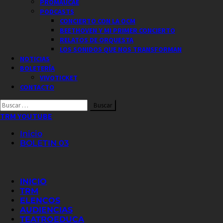
PROMAUCAE
PODCASTS
CONCIERTO CON LA OCM
BEETHOVEN Y MI PRIMER CONCIERTO
RELATOS DE ORQUESTA
LOS SONIDOS QUE NOS TRANSFORMAN
NOTICIAS
BOLETERÍA
VIVOTICKET
CONTACTO
Buscar
por:
TRM YOUTUBE
Inicio
BOLETIN 03
INICIO
TRM
ELENCOS
AUDIENCIAS
TEATROEDUCA