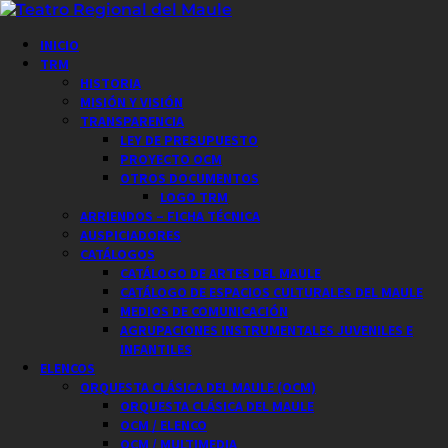
Saltar
al
Menú
INICIO
contenido
principal
TRM
HISTORIA
MISIÓN Y VISIÓN
TRANSPARENCIA
LEY DE PRESUPUESTO
PROYECTO OCM
OTROS DOCUMENTOS
LOGO TRM
ARRIENDOS – FICHA TÉCNICA
AUSPICIADORES
CATÁLOGOS
CATÁLOGO DE ARTES DEL MAULE
CATÁLOGO DE ESPACIOS CULTURALES DEL MAULE
MEDIOS DE COMUNICACIÓN
AGRUPACIONES INSTRUMENTALES JUVENILES E
INFANTILES
ELENCOS
ORQUESTA CLÁSICA DEL MAULE (OCM)
ORQUESTA CLÁSICA DEL MAULE
OCM / ELENCO
OCM / MULTIMEDIA