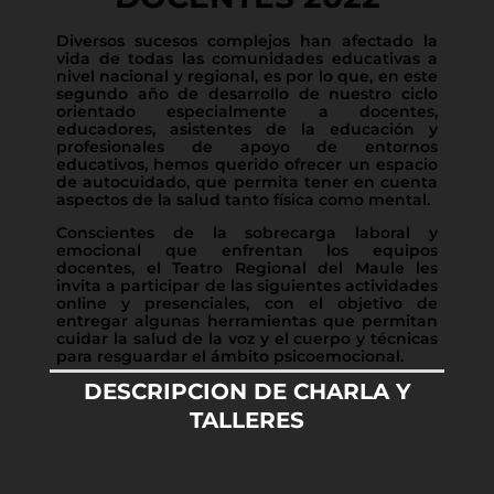
Diversos sucesos complejos han afectado la
vida de todas las comunidades educativas a
nivel nacional y regional, es por lo que, en este
segundo año de desarrollo de nuestro ciclo
orientado especialmente a docentes,
educadores, asistentes de la educación y
profesionales de apoyo de entornos
educativos, hemos querido ofrecer un espacio
de autocuidado, que permita tener en cuenta
aspectos de la salud tanto física como mental.
Conscientes de la sobrecarga laboral y
emocional que enfrentan los equipos
docentes, el Teatro Regional del Maule les
invita a participar de las siguientes actividades
online y presenciales, con el objetivo de
entregar algunas herramientas que permitan
cuidar la salud de la voz y el cuerpo y técnicas
para resguardar el ámbito psicoemocional.
DESCRIPCION DE CHARLA Y
TALLERES