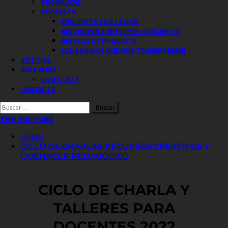
PROMAUCAE
PODCASTS
CONCIERTO CON LA OCM
BEETHOVEN Y MI PRIMER CONCIERTO
RELATOS DE ORQUESTA
LOS SONIDOS QUE NOS TRANSFORMAN
NOTICIAS
BOLETERÍA
VIVOTICKET
CONTACTO
Buscar
por:
TRM YOUTUBE
Inicio
CICLO DE CHARLAS RECURSOS CREATIVOS Y
QUEHACER PEDAGÓGICO
CICLO DE CHARLA Y
TALLERES PARA
DOCENTES 2022