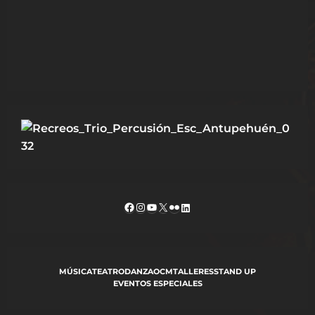
Facebook
Instagram
YouTube
X
Flickr
LinkedIn
MÚSICA
TEATRO
DANZA
OCM
TALLERES
STAND UP
EVENTOS ESPECIALES