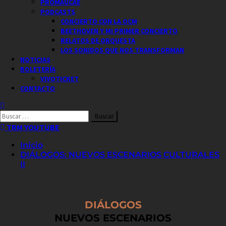
PROMAUCAE
PODCASTS
CONCIERTO CON LA OCM
BEETHOVEN Y MI PRIMER CONCIERTO
RELATOS DE ORQUESTA
LOS SONIDOS QUE NOS TRANSFORMAN
NOTICIAS
BOLETERÍA
VIVOTICKET
CONTACTO
Buscar
por:
TRM YOUTUBE
Inicio
DIÁLOGOS: NUEVOS ESCENARIOS CULTURALES
II
DIÁLOGOS
NUEVOS ESCENARIOS