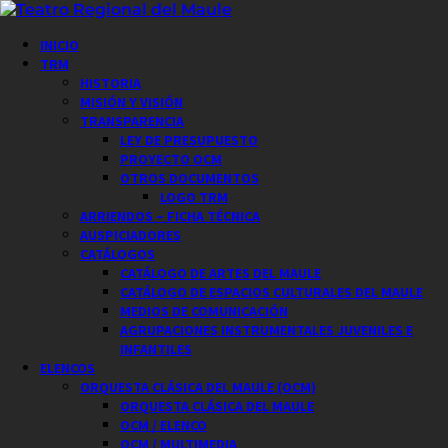
Saltar
al
Menú
INICIO
contenido
principal
TRM
HISTORIA
MISIÓN Y VISIÓN
TRANSPARENCIA
LEY DE PRESUPUESTO
PROYECTO OCM
OTROS DOCUMENTOS
LOGO TRM
ARRIENDOS – FICHA TÉCNICA
AUSPICIADORES
CATÁLOGOS
CATÁLOGO DE ARTES DEL MAULE
CATÁLOGO DE ESPACIOS CULTURALES DEL MAULE
MEDIOS DE COMUNICACIÓN
AGRUPACIONES INSTRUMENTALES JUVENILES E
INFANTILES
ELENCOS
ORQUESTA CLÁSICA DEL MAULE (OCM)
ORQUESTA CLÁSICA DEL MAULE
OCM / ELENCO
OCM / MULTIMEDIA