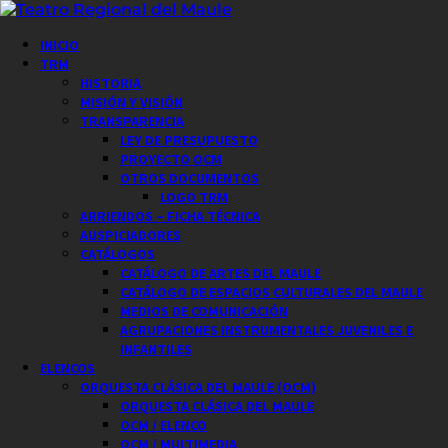
Saltar
al
Menú
INICIO
contenido
principal
TRM
HISTORIA
MISIÓN Y VISIÓN
TRANSPARENCIA
LEY DE PRESUPUESTO
PROYECTO OCM
OTROS DOCUMENTOS
LOGO TRM
ARRIENDOS – FICHA TÉCNICA
AUSPICIADORES
CATÁLOGOS
CATÁLOGO DE ARTES DEL MAULE
CATÁLOGO DE ESPACIOS CULTURALES DEL MAULE
MEDIOS DE COMUNICACIÓN
AGRUPACIONES INSTRUMENTALES JUVENILES E
INFANTILES
ELENCOS
ORQUESTA CLÁSICA DEL MAULE (OCM)
ORQUESTA CLÁSICA DEL MAULE
OCM / ELENCO
OCM / MULTIMEDIA