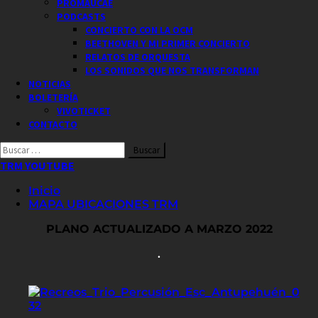
PROMAUCAE
PODCASTS
CONCIERTO CON LA OCM
BEETHOVEN Y MI PRIMER CONCIERTO
RELATOS DE ORQUESTA
LOS SONIDOS QUE NOS TRANSFORMAN
NOTICIAS
BOLETERÍA
VIVOTICKET
CONTACTO
Buscar
por:
TRM YOUTUBE
Inicio
MAPA UBICACIONES TRM
PLANO ACTUALIZADO A MARZO 2022
.