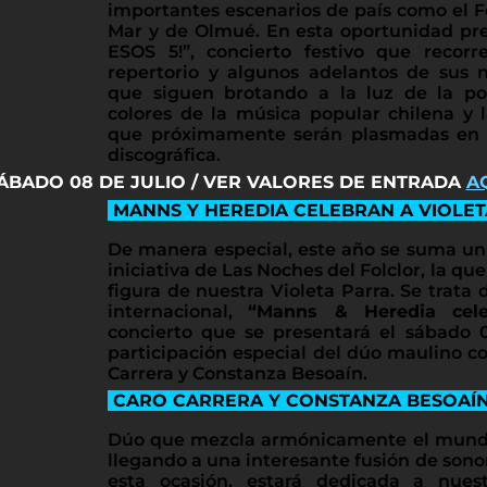
importantes escenarios de país como el Fe
Mar y de Olmué. En esta oportunidad 
ESOS 5!”, concierto festivo que recor
repertorio y algunos adelantos de sus n
que siguen brotando a la luz de la poe
colores de la música popular chilena y 
que próximamente serán plasmadas en 
discográfica.
BADO 08 DE JULIO / VER VALORES DE ENTRADA
A
MANNS Y HEREDIA CELEBRAN A VIOLE
De manera especial, este año se suma un 
iniciativa de Las Noches del Folclor, la qu
figura de nuestra Violeta Parra. Se trata
internacional,
“Manns & Heredia cele
concierto que se presentará el sábado 0
participación especial del dúo maulino 
Carrera y Constanza Besoaín.
CARO CARRERA Y CONSTANZA BESOAÍ
Dúo que mezcla armónicamente el mundo
llegando a una interesante fusión de sono
esta ocasión, estará dedicada a nuest