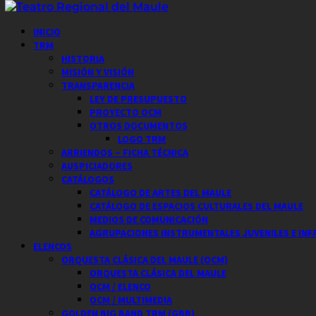
Saltar
al
Menú
INICIO
contenido
principal
TRM
HISTORIA
MISIÓN Y VISIÓN
TRANSPARENCIA
LEY DE PRESUPUESTO
PROYECTO OCM
OTROS DOCUMENTOS
LOGO TRM
ARRIENDOS – FICHA TÉCNICA
AUSPICIADORES
CATÁLOGOS
CATÁLOGO DE ARTES DEL MAULE
CATÁLOGO DE ESPACIOS CULTURALES DEL MAULE
MEDIOS DE COMUNICACIÓN
AGRUPACIONES INSTRUMENTALES JUVENILES E INF
ELENCOS
ORQUESTA CLÁSICA DEL MAULE (OCM)
ORQUESTA CLÁSICA DEL MAULE
OCM / ELENCO
OCM / MULTIMEDIA
GOLDEN BIG BAND TRM (GBB)