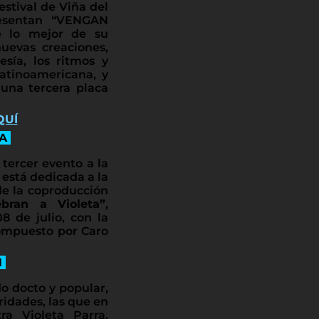
stival de Viña del
presentan “VENGAN
re lo mejor de su
uevas creaciones,
sía, los ritmos y
latinoamericana, y
una tercera placa
QUÍ
TA
tercer evento a la
e está dedicada a la
 de la coproducción
bran a Violeta”
,
8 de julio, con la
compuesto por Caro
N
 docto y popular,
ridades, las que en
ra Violeta Parra.