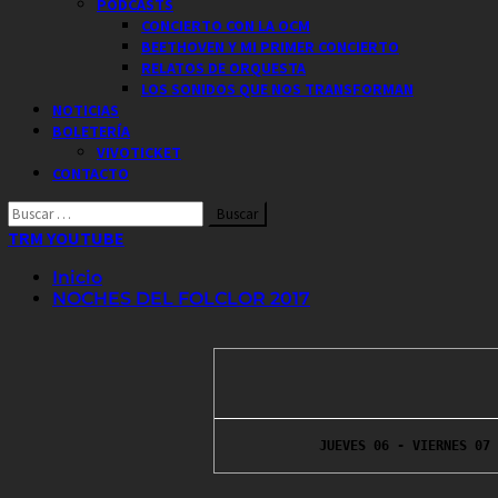
PODCASTS
CONCIERTO CON LA OCM
BEETHOVEN Y MI PRIMER CONCIERTO
RELATOS DE ORQUESTA
LOS SONIDOS QUE NOS TRANSFORMAN
NOTICIAS
BOLETERÍA
VIVOTICKET
CONTACTO
Buscar
por:
TRM YOUTUBE
Inicio
NOCHES DEL FOLCLOR 2017
JUEVES 06 - VIERNES 07 