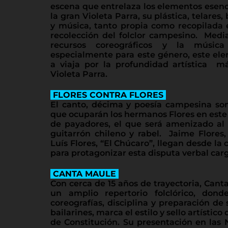
escena que entrelaza los elementos esenci
la gran Violeta Parra, su plástica, telares
y música, tanto propia como recopilada 
recolección del folclor campesino. Medi
recursos coreográficos y la música
especialmente para este género, este ele
a viaja por la profundidad artística má
Violeta Parra.
FLORES CONTRA FLORES
El canto, décima y poesía campesina son
que ocuparán los hermanos Flores en este
de payadores, el que será amenizado al 
guitarrón chileno y rabel. Jaime Flores, 
Luís Flores, “El Chúcaro”, llegan desde l
para protagonizar esta disputa verbal car
CANTA MAULE
Con cerca de 15 años de trayectoria, Cant
un amplio repertorio folclórico, donde
coreografías, disciplina y preparación de 
bailarines, marca el estilo y sello artístic
de Constitución. Su presentación en las N