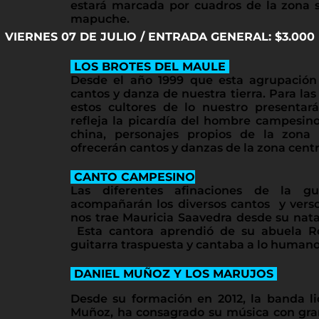
estará marcada por cuadros de la zona s
mapuche.
VIERNES 07 DE JULIO / ENTRADA GENERAL: $3.000
LOS BROTES DEL MAULE
Desde el año 1999 que esta agrupación 
cantos y danza de nuestra tierra. Para las 
estos cultores de lo nuestro presenta
refleja la picardía del hombre campesino 
china, personajes propios de la zona
ofrecerán cantos y danzas de la zona centr
CANTO CAMPESINO
Las diferentes afinaciones de la gu
acompañarán los diversos cantos y verso
nos trae Mauricia Saavedra desde su nata
Esta cantora aprendió de su abuela R
guitarra traspuesta y cantaba a lo humano
DANIEL MUÑOZ Y LOS MARUJOS
Desde su formación en 2012, la banda li
Muñoz, ha consagrado su música con gran