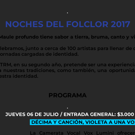
.
NOCHES DEL FOLCLOR 2017
Maule profundo tiene sabor a tierra, bruma, canto y v
ebramos, junto a cerca de 100 artistas para llenar de 
 jornadas cargadas de identidad.
el TRM, en su segundo año, pretende ser una experienci
a nuestras tradiciones, como también, una oportuni
estra identidad.
PROGRAMA
.
JUEVES 06 DE JULIO / ENTRADA GENERAL: $3.000
DÉCIMA Y CANCIÓN, VIOLETA A UNA V
La Camerata Vocal Vox Lumini ofrece