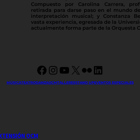
Compuesto por Carolina Carrera, pro
retirada para darse paso en el mundo de
interpretación musical; y Constanza Bes
vasta experiencia, egresada de la Univers
actualmente forma parte de la Orquesta C
Facebook
Instagram
YouTube
X
Flickr
LinkedIn
MÚSICA
TEATRO
DANZA
OCM
TALLERES
STAND UP
EVENTOS ESPECIALES
EXTENSIÓN OCM