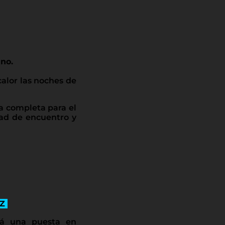
ino.
calor las noches de
a completa para el
dad de encuentro y
OZ
rá una puesta en