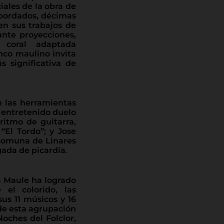
ales de la obra de
, bordados, décimas
en sus trabajos de
ante proyecciones,
 coral adaptada
nco maulino invita
s significativa de
 las herramientas
 entretenido duelo
ritmo de guitarra,
“El Tordo”; y Jose
a comuna de Linares
gada de picardía.
a Maule ha logrado
 el colorido, las
sus 11 músicos y 16
o de esta agrupación
oches del Folclor,