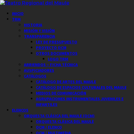
Saltar
al
Menú
INICIO
contenido
principal
TRM
HISTORIA
MISIÓN Y VISIÓN
TRANSPARENCIA
LEY DE PRESUPUESTO
PROYECTO OCM
OTROS DOCUMENTOS
LOGO TRM
ARRIENDOS – FICHA TÉCNICA
AUSPICIADORES
CATÁLOGOS
CATÁLOGO DE ARTES DEL MAULE
CATÁLOGO DE ESPACIOS CULTURALES DEL MAULE
MEDIOS DE COMUNICACIÓN
AGRUPACIONES INSTRUMENTALES JUVENILES E
INFANTILES
ELENCOS
ORQUESTA CLÁSICA DEL MAULE (OCM)
ORQUESTA CLÁSICA DEL MAULE
OCM / ELENCO
OCM / MULTIMEDIA