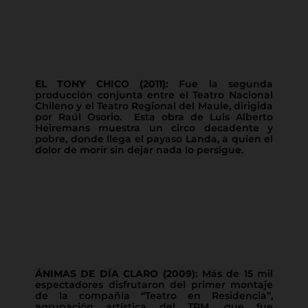
EL TONY CHICO (2011):
Fue la segunda
producción conjunta entre el Teatro Nacional
Chileno y el Teatro Regional del Maule, dirigida
por Raúl Osorio. Esta obra de Luis Alberto
Heiremans muestra un circo decadente y
pobre, donde llega el payaso Landa, a quien el
dolor de morir sin dejar nada lo persigue.
ÁNIMAS DE DÍA CLARO (2009):
Más de 15 mil
espectadores disfrutaron del primer montaje
de la compañía “Teatro en Residencia”,
agrupación artística del TRM, que fue