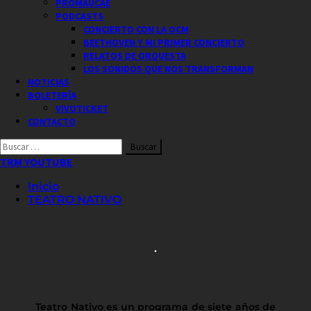
PROMAUCAE
PODCASTS
CONCIERTO CON LA OCM
BEETHOVEN Y MI PRIMER CONCIERTO
RELATOS DE ORQUESTA
LOS SONIDOS QUE NOS TRANSFORMAN
NOTICIAS
BOLETERÍA
VIVOTICKET
CONTACTO
Buscar
por:
TRM YOUTUBE
Inicio
TEATRO NATIVO
.
Teatro Nativo es un programa de siete años de