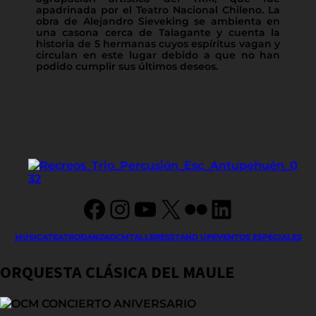
apadrinada por el Teatro Nacional Chileno. La
obra de Alejandro Sieveking se ambienta en
una casona cerca de Talagante y cuenta la
historia de 5 hermanas cuyos espíritus vagan y
circulan en este lugar debido a que no han
podido cumplir sus últimos deseos.
Facebook
Instagram
YouTube
X
Flickr
LinkedIn
MÚSICA
TEATRO
DANZA
OCM
TALLERES
STAND UP
EVENTOS ESPECIALES
ORQUESTA CLÁSICA DEL MAULE