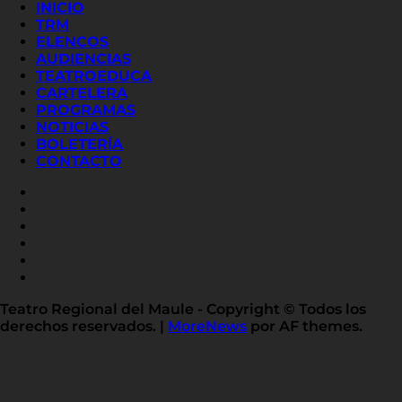
INICIO
TRM
ELENCOS
AUDIENCIAS
TEATROEDUCA
CARTELERA
PROGRAMAS
NOTICIAS
BOLETERÍA
CONTACTO
FACEBOOK
INSTAGRAM
YOUTUBE
X
TWITTER
FLICKR
LINKED
IN
Teatro Regional del Maule - Copyright © Todos los
derechos reservados.
|
MoreNews
por AF themes.