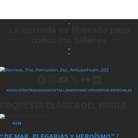
.
La entrada es liberada para
todos los talleres
..
..
Facebook
Instagram
YouTube
X
Flickr
LinkedIn
MÚSICA
TEATRO
DANZA
OCM
TALLERES
STAND UP
EVENTOS ESPECIALES
ORQUESTA CLÁSICA DEL MAULE
OCM
“DE MAR, PLEGARIAS Y HEROÍSMO” /