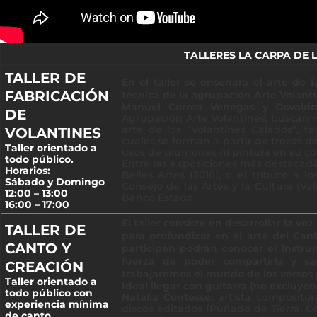
TALLERES LA CARPA DE 
TALLER DE
En el taller se enseñará el arte de l
FABRICACIÓN
técnica de la agrupación Arte Volanti
Manuel Correa Venegas y Osvaldo 
DE
Agrupación Arte Volantines; buscan m
arte de los “Volantines Calados”, 
VOLANTINES
cuales se forman a partir de trozos d
Taller orientado a
usos de plumones ni pintura en su co
todo público.
Entre las exposiciones más destacada
Horarios:
Bellas Artes (2016), o el tributo a 
Sábado y Domingo
Consejo de las Artes y la Cultura (Val
12:00 – 13:00
Banco Estado.
16:00 – 17:00
El taller consiste en desarrollar la vo
TALLER DE
para profundizar en el arte del Can
CANTO Y
participen podrán conocer el instrum
fuerza de poder compartirla y sa
CREACIÓN
trabajaremos el mundo de los versos 
Taller orientado a
Ideal llegar con guitarra (no excluyen
todo público con
Natalia Contesse:
artista compositora
experiencia mínima
discos editados (Puñado de Tierra, Co
de canto.