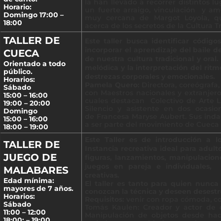
la han llevado a recorrer distintos 
Horario:
un fuerte arraigo, vinculación y am
Domingo 17:00 –
muy cercana de Margot Loyola, qu
18:00
acerca de los secretos de la Cultura Tr
TALLER DE
Este taller busca identificar códig
incorporar el aprendizaje del baile 
CUECA
de nuestra cultura tradicional y oral.
Orientado a todo
melódica y la interpretación del ritm
público.
destrezas corporales y emocionales.
Horarios:
Pamela Quero:
Directora, coreógrafa
Sábado
con Maestros nacionales y extranjero
15:00 – 16:00
cuales destacan Colectivo de Arte La
19:00 – 20:00
Silencio y asistente en dos ocasio
Domingo
de Francesa Maryse Aubert. Sus indag
15:00 – 16:00
a ser parte del movimiento de Cueca 
18:00 – 19:00
Este Taller es de introducción a l
TALLER DE
Instancia recreativa ideal para adul
JUEGO DE
figuras, lanzamientos, manipulacione
juegos en pareja e individuales, 
MALABARES
creativas.
Edad mínima:
El taller es tanto para quien nunc
mayores de 7 años.
conozcan la técnica y deseen desestr
Horarios:
Requisitos:
venir con ropa cómoda, con
Sábado
Tomás Kaulen: Creador y actor de c
11:00 – 12:00
Manipulación de objetos desde hac
18:00: – 19:00