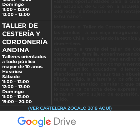
variadas oportunidades para la crea
Domingo
sus estudios de Circo en la Escuel
11:00 – 12:00
codirector e intérprete en el montaj
12:00 – 13:00
lo humano”.
TALLER DE
Mediante el Taller de Cestería; con e
las familias a un viaje imaginario
CESTERÍA Y
nuestro Chile, conociendo la técnica y
CORDONERÍA
domésticos.
ANDINA
Asimismo, a través del taller de C
conocer en familia, experimentando
Talleres orientados
elaborar cordones de origen andino d
a todo público
contemporáneos como complementos o 
mayor de 10 años.
Paola Castillo:
educadora diferencia
Horarios:
silenciosamente con sus tías y abuela
Sábado
hilado, tejido, la alfarería y los ofi
11:00 – 12:00
enraízan el sentido identitario que ca
12:00 – 13:00
lo que cada persona debe expresar e
Domingo
también, como sujeto de expresión,
11:00 – 12:00
tejido.
19:00 – 20:00
(VER CARTELERA ZÓCALO 2018 AQUÍ)