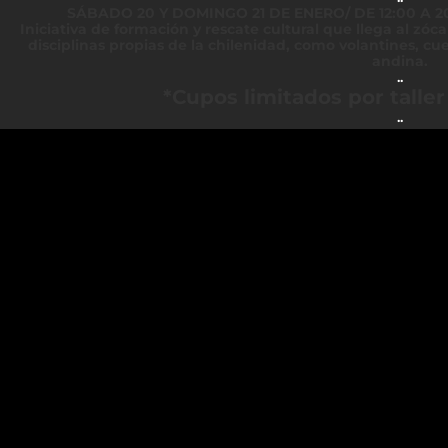
SÁBADO 20 Y DOMINGO 21 DE ENERO/ DE 12:00 A 2
Iniciativa de formación y rescate cultural que llega al zóca
disciplinas propias de la chilenidad, como volantines, cu
andina.
..
*Cupos limitados por taller
..