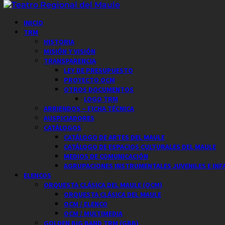
Saltar
al
Menú
INICIO
contenido
principal
TRM
HISTORIA
MISIÓN Y VISIÓN
TRANSPARENCIA
LEY DE PRESUPUESTO
PROYECTO OCM
OTROS DOCUMENTOS
LOGO TRM
ARRIENDOS – FICHA TÉCNICA
AUSPICIADORES
CATÁLOGOS
CATÁLOGO DE ARTES DEL MAULE
CATÁLOGO DE ESPACIOS CULTURALES DEL MAULE
MEDIOS DE COMUNICACIÓN
AGRUPACIONES INSTRUMENTALES JUVENILES E INF
ELENCOS
ORQUESTA CLÁSICA DEL MAULE (OCM)
ORQUESTA CLÁSICA DEL MAULE
OCM / ELENCO
OCM / MULTIMEDIA
GOLDEN BIG BAND TRM (GBB)