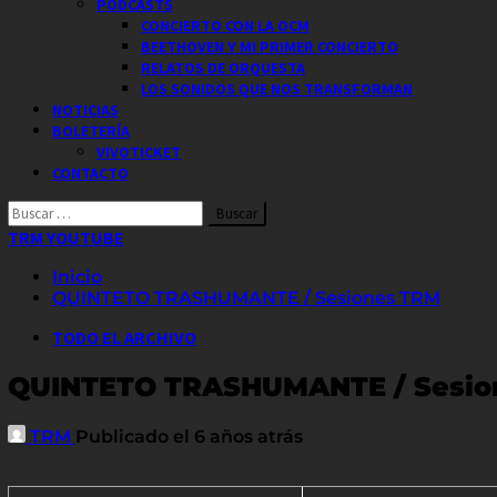
PODCASTS
CONCIERTO CON LA OCM
BEETHOVEN Y MI PRIMER CONCIERTO
RELATOS DE ORQUESTA
LOS SONIDOS QUE NOS TRANSFORMAN
NOTICIAS
BOLETERÍA
VIVOTICKET
CONTACTO
Buscar
por:
TRM YOUTUBE
Inicio
QUINTETO TRASHUMANTE / Sesiones TRM
TODO EL ARCHIVO
QUINTETO TRASHUMANTE / Sesio
TRM
Publicado el 6 años atrás