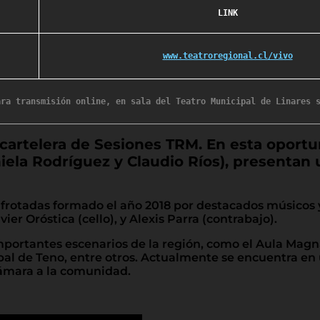
LINK
www.teatroregional.cl/vivo
a cartelera de Sesiones TRM. En esta oport
ela Rodríguez y Claudio Ríos), presentan u
rotadas formado el año 2018 por destacados músicos y
avier Oróstica (cello), y Alexis Parra (contrabajo).
importantes escenarios de la región, como el Aula Magn
pal de Teno, entre otros. Actualmente se encuentra en
cámara a la comunidad.