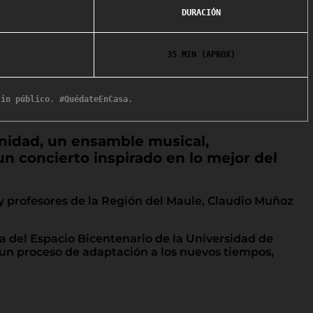
DURACIÓN
35 MIN (APROX)
unidad, un ensamble musical,
n concierto inspirado en lo mejor del
 profesores de la Región del Maule, Claudio Muñoz
a del Espacio Bicentenario de la Universidad de
 un proceso de adaptación a los nuevos tiempos,