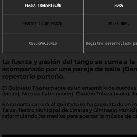
FECHA TRANSMISIÓN
HORA
MARTES 23 DE MARZO
20:00 HRS.
OBSERVACIONES
La fuerza y pasión del tango se suma a l
acompañado por una pareja de baile (Dani
repertorio porteño.
El Quinteto Trashumante es un ensamble de cuerdas f
(violín), Nicolás Latín (violín), Claudio Toloza (viola), J
En su corta carrera el quinteto se ha presentado en 
Talca, Teatro Municipal de Linares y Gimnasio Munici
reformulando los medios para acercar la música de 