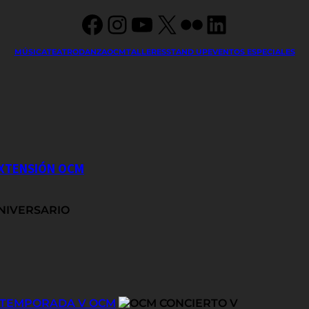
Facebook
Instagram
YouTube
X
Flickr
LinkedIn
MÚSICA
TEATRO
DANZA
OCM
TALLERES
STAND UP
EVENTOS ESPECIALES
EXTENSIÓN OCM
E TEMPORADA V OCM