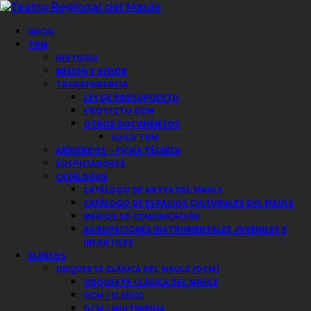
Saltar
al
Menú
INICIO
contenido
principal
TRM
HISTORIA
MISIÓN Y VISIÓN
TRANSPARENCIA
LEY DE PRESUPUESTO
PROYECTO OCM
OTROS DOCUMENTOS
LOGO TRM
ARRIENDOS – FICHA TÉCNICA
AUSPICIADORES
CATÁLOGOS
CATÁLOGO DE ARTES DEL MAULE
CATÁLOGO DE ESPACIOS CULTURALES DEL MAULE
MEDIOS DE COMUNICACIÓN
AGRUPACIONES INSTRUMENTALES JUVENILES E
INFANTILES
ELENCOS
ORQUESTA CLÁSICA DEL MAULE (OCM)
ORQUESTA CLÁSICA DEL MAULE
OCM / ELENCO
OCM / MULTIMEDIA