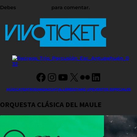
Debes
iniciar sesión
para comentar.
Facebook
Instagram
YouTube
X
Flickr
LinkedIn
MÚSICA
TEATRO
DANZA
OCM
TALLERES
STAND UP
EVENTOS ESPECIALES
ORQUESTA CLÁSICA DEL MAULE