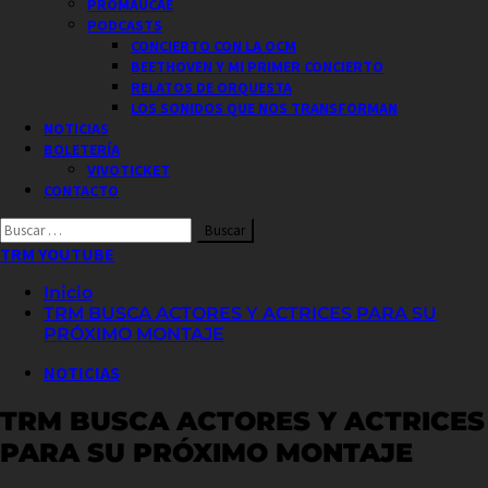
PROMAUCAE
PODCASTS
CONCIERTO CON LA OCM
BEETHOVEN Y MI PRIMER CONCIERTO
RELATOS DE ORQUESTA
LOS SONIDOS QUE NOS TRANSFORMAN
NOTICIAS
BOLETERÍA
VIVOTICKET
CONTACTO
Buscar
por:
TRM YOUTUBE
Inicio
TRM BUSCA ACTORES Y ACTRICES PARA SU
PRÓXIMO MONTAJE
NOTICIAS
TRM BUSCA ACTORES Y ACTRICES
PARA SU PRÓXIMO MONTAJE