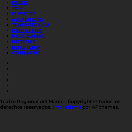
INICIO
TRM
ELENCOS
AUDIENCIAS
TEATROEDUCA
CARTELERA
PROGRAMAS
NOTICIAS
BOLETERÍA
CONTACTO
FACEBOOK
INSTAGRAM
YOUTUBE
X
TWITTER
FLICKR
LINKED
IN
Teatro Regional del Maule - Copyright © Todos los
derechos reservados.
|
MoreNews
por AF themes.