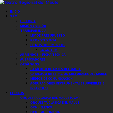
Saltar
al
Menú
INICIO
contenido
principal
TRM
HISTORIA
MISIÓN Y VISIÓN
TRANSPARENCIA
LEY DE PRESUPUESTO
PROYECTO OCM
OTROS DOCUMENTOS
LOGO TRM
ARRIENDOS – FICHA TÉCNICA
AUSPICIADORES
CATÁLOGOS
CATÁLOGO DE ARTES DEL MAULE
CATÁLOGO DE ESPACIOS CULTURALES DEL MAULE
MEDIOS DE COMUNICACIÓN
AGRUPACIONES INSTRUMENTALES JUVENILES E
INFANTILES
ELENCOS
ORQUESTA CLÁSICA DEL MAULE (OCM)
ORQUESTA CLÁSICA DEL MAULE
OCM / ELENCO
OCM / MULTIMEDIA