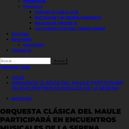
PROMAUCAE
PODCASTS
CONCIERTO CON LA OCM
BEETHOVEN Y MI PRIMER CONCIERTO
RELATOS DE ORQUESTA
LOS SONIDOS QUE NOS TRANSFORMAN
NOTICIAS
BOLETERÍA
VIVOTICKET
CONTACTO
Buscar
por:
TRM YOUTUBE
Inicio
ORQUESTA CLÁSICA DEL MAULE PARTICIPARÁ
EN ENCUENTROS MUSICALES DE LA SERENA
NOTICIAS
ORQUESTA CLÁSICA DEL MAULE
PARTICIPARÁ EN ENCUENTROS
MUSICALES DE LA SERENA