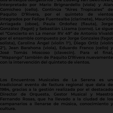
interpretado por Mario Brignardello (viola) y Alan
Comicheo (cello). Continúa “Aires Tropicales” de
Paquito D’Rivera, por el quinteto de vientos
integrados por Felipe Fuentealba (clarinete), Mauricio
Arriagada (oboe), Paula Ordoñez (flauta), Jorge
González (fagot) y Sebastián Lizama (corno). Le sigue
el “Concierto en La menor RV 49” de Antonio Vivaldi
por el ensamble compuesto por Jorge Gonzales (fagot
solista), Carolina Ángel (violín 1°), Diego Ortiz (violín
2°), Jean Barahona (viola), Eduardo Franco (cello) y
José Tomás Moscoso (clavecín). Para el final,
“Wapango” también de Paquito D’Rivera nuevamente
con la intervención del quinteto de vientos.
Los Encuentros Musicales de La Serena es un
tradicional evento de factura regional que data de
1984, gracias a la gestión realizada por el destacado
Director de Orquesta, Gestor Musical y Maestro
Fernando Rosas, que ha llevado a la ciudad de los
campanarios a llenarse de música, conocimiento y
cultura.