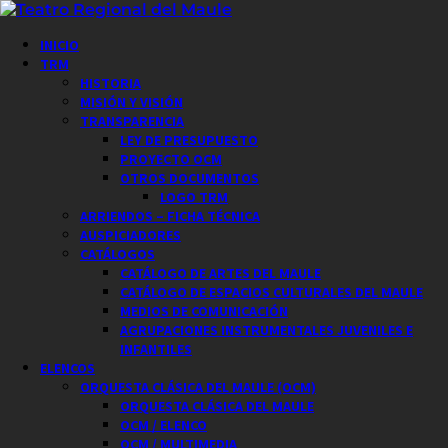
Saltar
al
Menú
INICIO
contenido
principal
TRM
HISTORIA
MISIÓN Y VISIÓN
TRANSPARENCIA
LEY DE PRESUPUESTO
PROYECTO OCM
OTROS DOCUMENTOS
LOGO TRM
ARRIENDOS – FICHA TÉCNICA
AUSPICIADORES
CATÁLOGOS
CATÁLOGO DE ARTES DEL MAULE
CATÁLOGO DE ESPACIOS CULTURALES DEL MAULE
MEDIOS DE COMUNICACIÓN
AGRUPACIONES INSTRUMENTALES JUVENILES E
INFANTILES
ELENCOS
ORQUESTA CLÁSICA DEL MAULE (OCM)
ORQUESTA CLÁSICA DEL MAULE
OCM / ELENCO
OCM / MULTIMEDIA