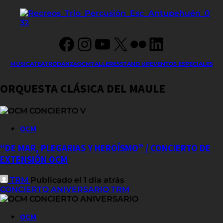
Facebook
Instagram
YouTube
X
Flickr
LinkedIn
MÚSICA
TEATRO
DANZA
OCM
TALLERES
STAND UP
EVENTOS ESPECIALES
ORQUESTA CLÁSICA DEL MAULE
OCM
“DE MAR, PLEGARIAS Y HEROÍSMO” / CONCIERTO DE
EXTENSIÓN OCM
TRM
Publicado el 1 día atrás
CONCIERTO ANIVERSARIO TRM
OCM