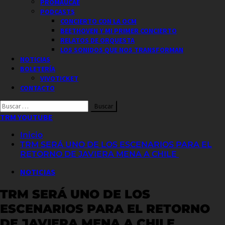
PROMAUCAE
PODCASTS
CONCIERTO CON LA OCM
BEETHOVEN Y MI PRIMER CONCIERTO
RELATOS DE ORQUESTA
LOS SONIDOS QUE NOS TRANSFORMAN
NOTICIAS
BOLETERÍA
VIVOTICKET
CONTACTO
Buscar
por:
TRM YOUTUBE
Inicio
TRM SERÁ UNO DE LOS ESCENARIOS PARA EL
RETORNO DE JAVIERA MENA A CHILE
NOTICIAS
TRM SERÁ UNO DE LOS
ESCENARIOS PARA EL RETORNO
DE JAVIERA MENA A CHILE