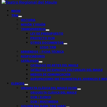
Saltar
al
Menú
INICIO
contenido
principal
TRM
HISTORIA
MISIÓN Y VISIÓN
TRANSPARENCIA
LEY DE PRESUPUESTO
PROYECTO OCM
OTROS DOCUMENTOS
LOGO TRM
ARRIENDOS – FICHA TÉCNICA
AUSPICIADORES
CATÁLOGOS
CATÁLOGO DE ARTES DEL MAULE
CATÁLOGO DE ESPACIOS CULTURALES DEL MAULE
MEDIOS DE COMUNICACIÓN
AGRUPACIONES INSTRUMENTALES JUVENILES E INF
ELENCOS
ORQUESTA CLÁSICA DEL MAULE (OCM)
ORQUESTA CLÁSICA DEL MAULE
OCM / ELENCO
OCM / MULTIMEDIA
GOLDEN BIG BAND TRM (GBB)