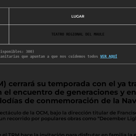
LUGAR
TEATRO REGIONAL DEL MAULE
disponibles: 300)
sanitarias que apuntan a que nos cuidemos todos 
VER AQUÍ
) cerrará su temporada con el ya tr
en el encuentro de generaciones y e
elodías de conmemoración de la Nav
pectáculo de la OCM, bajo la dirección titular de Franc
n recorrido por populares obras como “December Light
e el TRM hace la invitación para disfrutar en familia 