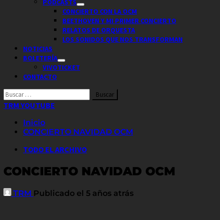
PODCASTS
CONCIERTO CON LA OCM
BEETHOVEN Y MI PRIMER CONCIERTO
RELATOS DE ORQUESTA
LOS SONIDOS QUE NOS TRANSFORMAN
NOTICIAS
BOLETERÍA
VIVOTICKET
CONTACTO
Buscar
por:
TRM YOUTUBE
Inicio
CONCIERTO NAVIDAD OCM
TODO EL ARCHIVO
CONCIERTO NAVIDAD OCM
TRM
Publicado el 5 años atrás