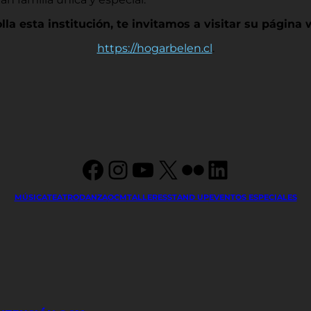
lla esta institución, te invitamos a visitar su página
https://hogarbelen.cl
.
Facebook
Instagram
YouTube
X
Flickr
LinkedIn
MÚSICA
TEATRO
DANZA
OCM
TALLERES
STAND UP
EVENTOS ESPECIALES