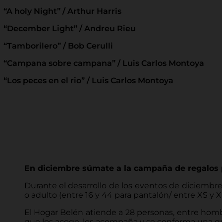
“A holy Night” / Arthur Harris
“December Light” / Andreu Rieu
“Tamborilero” / Bob Cerulli
“Campana sobre campana” / Luis Carlos Montoya
“Los peces en el rio” / Luis Carlos Montoya
En diciembre súmate a la campaña de regalos p
Durante el desarrollo de los eventos de diciembre
o adulto (entre 16 y 44 para pantalón/ entre XS y 
El Hogar Belén atiende a 28 personas, entre hombr
que los acoge, los acompaña y se conforma una gra