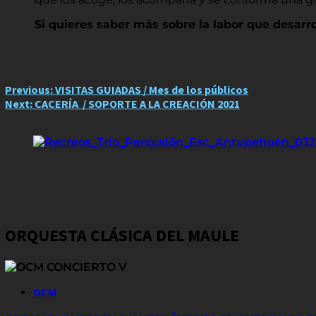
Si quieres saber más sobre la labor que desarro
Post
Previous:
VISITAS GUIADAS / Mes de los públicos
Next:
CACERÍA / SOPORTE A LA CREACIÓN 2021
navigation
ORQUESTA CLÁSICA DEL MAULE
OCM