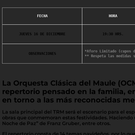
FECHA
HORA
JUEVES 16 DE DICIEMBRE
19:30 HRS.
*Aforo Limitado (cupos 
OBSERVACIONES
** Respeta las medidas 
La Orquesta Clásica del Maule (OCM
repertorio pensado en la familia, 
en torno a las más reconocidas m
La sala principal del TRM será el escenario para el es
obras que conmemoran estas festividades. Haciendo u
Noche de Paz” de Franz Gruber, entre otros.
El repertorio consta de 14 temas navideños, por lo qu