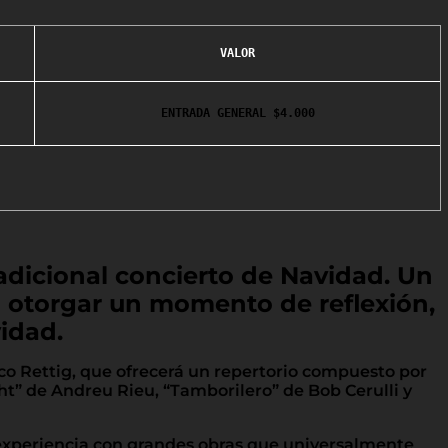
VALOR
ENTRADA GENERAL $4.000
adicional concierto de Navidad. Un
n otorgar un momento de reflexión,
idad.
isco Rettig, que ofrecerá un repertorio compuesto por
” de Andreu Rieu, “Tamborilero” de Bob Cerulli y
la experiencia con grandes obras que universalmente