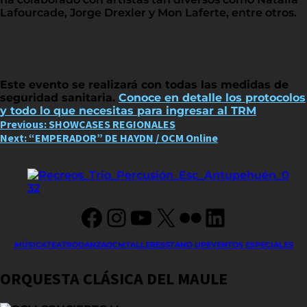
Lafourcade, Jorge Drexler y Mon Laferte, entre otros.
Este evento se realizará con todas las medidas de
seguridad sanitaria.
Conoce en detalle los protocolos
y todo lo que necesitas para ingresar al TRM
Post
Previous:
SHOWCASES REGIONALES
Next:
“EMPERADOR” DE HAYDN / OCM Online
navigation
Facebook
Instagram
YouTube
X
Flickr
LinkedIn
MÚSICA
TEATRO
DANZA
OCM
TALLERES
STAND UP
EVENTOS ESPECIALES
ORQUESTA CLÁSICA DEL MAULE