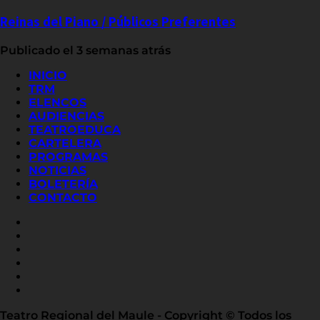
Reinas del Piano / Públicos Preferentes
Publicado el 3 semanas atrás
INICIO
TRM
ELENCOS
AUDIENCIAS
TEATROEDUCA
CARTELERA
PROGRAMAS
NOTICIAS
BOLETERÍA
CONTACTO
FACEBOOK
INSTAGRAM
YOUTUBE
X
TWITTER
FLICKR
LINKED
IN
Teatro Regional del Maule - Copyright © Todos los