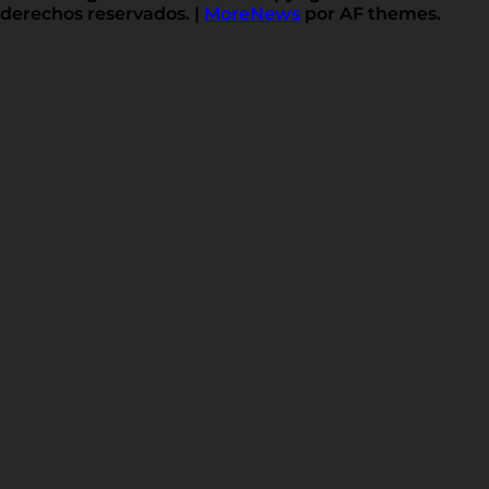
derechos reservados.
|
MoreNews
por AF themes.