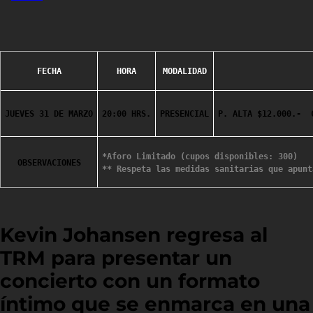
FECHA
HORA
MODALIDAD
JUEVES 31 DE MARZO
20:00 HRS.
PRESENCIAL
P. ALTA $12.000.-  
*Aforo Limitado (cupos disponibles: 300)
OBSERVACIONES
** Respeta las medidas sanitarias que apunt
Kevin Johansen regresa al
TRM para presentar un
concierto con un formato
íntimo que se enmarca en una