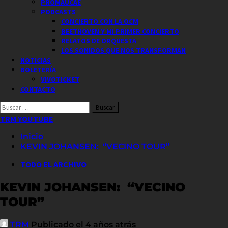
PROMAUCAE
PODCASTS
CONCIERTO CON LA OCM
BEETHOVEN Y MI PRIMER CONCIERTO
RELATOS DE ORQUESTA
LOS SONIDOS QUE NOS TRANSFORMAN
NOTICIAS
BOLETERÍA
VIVOTICKET
CONTACTO
Buscar
por:
TRM YOUTUBE
Inicio
KEVIN JOHANSEN: “VECINO TOUR”
TODO EL ARCHIVO
KEVIN JOHANSEN: “VECINO
TOUR”
TRM
Publicado el 4 años atrás