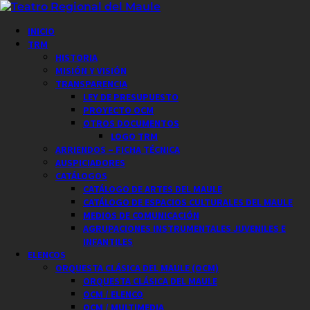
Saltar
al
Menú
INICIO
contenido
principal
TRM
HISTORIA
MISIÓN Y VISIÓN
TRANSPARENCIA
LEY DE PRESUPUESTO
PROYECTO OCM
OTROS DOCUMENTOS
LOGO TRM
ARRIENDOS – FICHA TÉCNICA
AUSPICIADORES
CATÁLOGOS
CATÁLOGO DE ARTES DEL MAULE
CATÁLOGO DE ESPACIOS CULTURALES DEL MAULE
MEDIOS DE COMUNICACIÓN
AGRUPACIONES INSTRUMENTALES JUVENILES E
INFANTILES
ELENCOS
ORQUESTA CLÁSICA DEL MAULE (OCM)
ORQUESTA CLÁSICA DEL MAULE
OCM / ELENCO
OCM / MULTIMEDIA