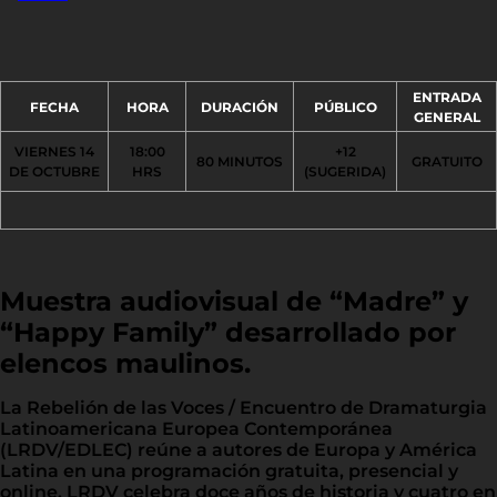
ENTRADA
FECHA
HORA
DURACIÓN
PÚBLICO
GENERAL
VIERNES 14
18:00
+12
80 MINUTOS
GRATUITO
DE OCTUBRE
HRS
(SUGERIDA)
Muestra audiovisual de “Madre” y
“Happy Family” desarrollado por
elencos maulinos.
La Rebelión de las Voces / Encuentro de Dramaturgia
Latinoamericana Europea Contemporánea
(LRDV/EDLEC) reúne a autores de Europa y América
Latina en una programación gratuita, presencial y
online. LRDV celebra doce años de historia y cuatro en