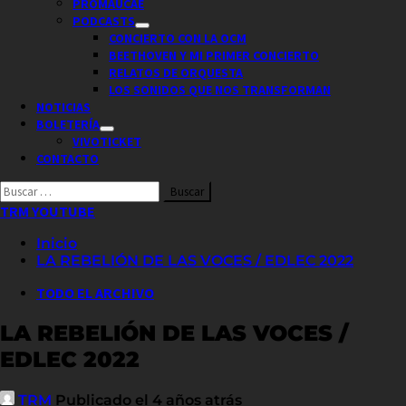
PROMAUCAE
PODCASTS
CONCIERTO CON LA OCM
BEETHOVEN Y MI PRIMER CONCIERTO
RELATOS DE ORQUESTA
LOS SONIDOS QUE NOS TRANSFORMAN
NOTICIAS
BOLETERÍA
VIVOTICKET
CONTACTO
Buscar
por:
TRM YOUTUBE
Inicio
LA REBELIÓN DE LAS VOCES / EDLEC 2022
TODO EL ARCHIVO
LA REBELIÓN DE LAS VOCES /
EDLEC 2022
TRM
Publicado el 4 años atrás