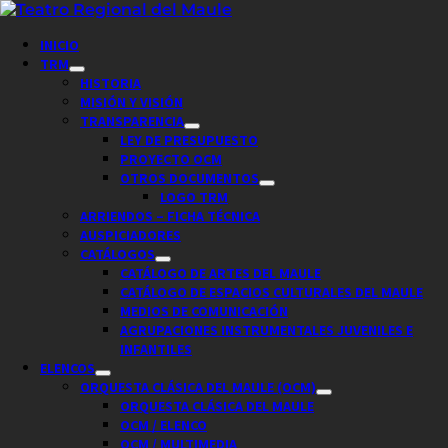
Saltar
al
Menú
INICIO
contenido
principal
TRM
HISTORIA
MISIÓN Y VISIÓN
TRANSPARENCIA
LEY DE PRESUPUESTO
PROYECTO OCM
OTROS DOCUMENTOS
LOGO TRM
ARRIENDOS – FICHA TÉCNICA
AUSPICIADORES
CATÁLOGOS
CATÁLOGO DE ARTES DEL MAULE
CATÁLOGO DE ESPACIOS CULTURALES DEL MAULE
MEDIOS DE COMUNICACIÓN
AGRUPACIONES INSTRUMENTALES JUVENILES E
INFANTILES
ELENCOS
ORQUESTA CLÁSICA DEL MAULE (OCM)
ORQUESTA CLÁSICA DEL MAULE
OCM / ELENCO
OCM / MULTIMEDIA