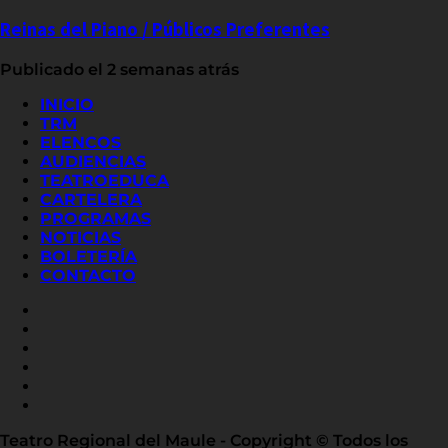
Reinas del Piano / Públicos Preferentes
Publicado el 2 semanas atrás
INICIO
TRM
ELENCOS
AUDIENCIAS
TEATROEDUCA
CARTELERA
PROGRAMAS
NOTICIAS
BOLETERÍA
CONTACTO
FACEBOOK
INSTAGRAM
YOUTUBE
X
TWITTER
FLICKR
LINKED
IN
Teatro Regional del Maule - Copyright © Todos los