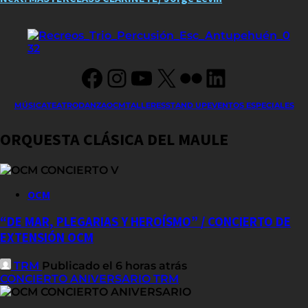
navigation
Facebook
Instagram
YouTube
X
Flickr
LinkedIn
MÚSICA
TEATRO
DANZA
OCM
TALLERES
STAND UP
EVENTOS ESPECIALES
ORQUESTA CLÁSICA DEL MAULE
OCM
“DE MAR, PLEGARIAS Y HEROÍSMO” / CONCIERTO DE
EXTENSIÓN OCM
TRM
Publicado el 6 horas atrás
CONCIERTO ANIVERSARIO TRM