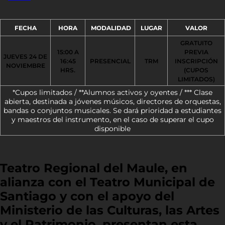
FECHA
HORA
MODALIDAD
LUGAR
VALOR
GRATUITO
15:00 A
PREVIA
JUEVES 24 DE
16:45
PRESENCIAL
TRM
INSCRIPCIÓN
NOVIEMBRE
HRS.
(CUPOS
LIMITADOS)
*Cupos limitados /
**Alumnos activos y oyentes /
***
Clase
abierta, destinada a jóvenes músicos, directores de orquestas,
bandas o conjuntos musicales. Se dará prioridad a estudiantes
y maestros del instrumento, en el caso de superar el cupo
disponible
Teatro Regional del Maule, en
alianza con el Teatro Municipal de
Santiago y con el apoyo del
Ministerio de las Culturas, las Artes
y el Patrimonio, presentan esta