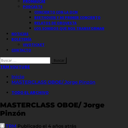
PROMAUCAE
PODCASTS
CONCIERTO CON LA OCM
BEETHOVEN Y MI PRIMER CONCIERTO
RELATOS DE ORQUESTA
LOS SONIDOS QUE NOS TRANSFORMAN
NOTICIAS
BOLETERÍA
VIVOTICKET
CONTACTO
Buscar
por:
TRM YOUTUBE
Inicio
MASTERCLASS OBOE/ Jorge Pinzón
TODO EL ARCHIVO
MASTERCLASS OBOE/ Jorge
Pinzón
TRM
Publicado el 4 años atrás