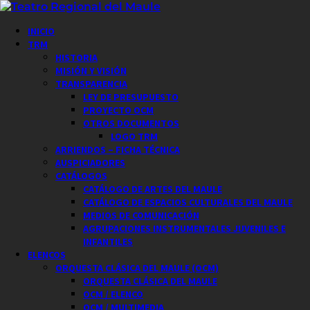
Saltar
al
Menú
INICIO
contenido
principal
TRM
HISTORIA
MISIÓN Y VISIÓN
TRANSPARENCIA
LEY DE PRESUPUESTO
PROYECTO OCM
OTROS DOCUMENTOS
LOGO TRM
ARRIENDOS – FICHA TÉCNICA
AUSPICIADORES
CATÁLOGOS
CATÁLOGO DE ARTES DEL MAULE
CATÁLOGO DE ESPACIOS CULTURALES DEL MAULE
MEDIOS DE COMUNICACIÓN
AGRUPACIONES INSTRUMENTALES JUVENILES E
INFANTILES
ELENCOS
ORQUESTA CLÁSICA DEL MAULE (OCM)
ORQUESTA CLÁSICA DEL MAULE
OCM / ELENCO
OCM / MULTIMEDIA