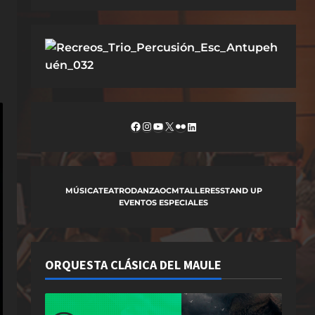
Facebook
Instagram
YouTube
X
Flickr
LinkedIn
MÚSICA
TEATRO
DANZA
OCM
TALLERES
STAND UP
EVENTOS ESPECIALES
ORQUESTA CLÁSICA DEL MAULE