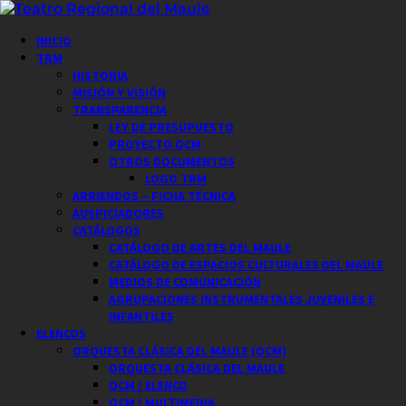
Saltar
al
Menú
INICIO
contenido
principal
TRM
HISTORIA
MISIÓN Y VISIÓN
TRANSPARENCIA
LEY DE PRESUPUESTO
PROYECTO OCM
OTROS DOCUMENTOS
LOGO TRM
ARRIENDOS – FICHA TÉCNICA
AUSPICIADORES
CATÁLOGOS
CATÁLOGO DE ARTES DEL MAULE
CATÁLOGO DE ESPACIOS CULTURALES DEL MAULE
MEDIOS DE COMUNICACIÓN
AGRUPACIONES INSTRUMENTALES JUVENILES E
INFANTILES
ELENCOS
ORQUESTA CLÁSICA DEL MAULE (OCM)
ORQUESTA CLÁSICA DEL MAULE
OCM / ELENCO
OCM / MULTIMEDIA