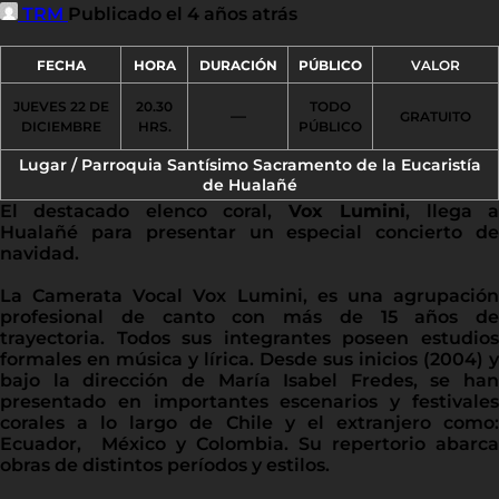
TRM
Publicado el 4 años atrás
FECHA
HORA
DURACIÓN
PÚBLICO
VALOR
JUEVES 22 DE
20.30
TODO
—
GRATUITO
DICIEMBRE
HRS.
PÚBLICO
Lugar / Parroquia Santísimo Sacramento de la Eucaristía
de Hualañé
El destacado elenco coral,
Vox Lumini
, llega 
Hualañé para presentar un especial concierto de
navidad.
La Camerata Vocal Vox Lumini, es una agrupación
profesional de canto con más de 15 años de
trayectoria. Todos sus integrantes poseen estudios
formales en música y lírica. Desde sus inicios (2004) y
bajo la dirección de María Isabel Fredes, se han
presentado en importantes escenarios y festivales
corales a lo largo de Chile y el extranjero como:
Ecuador, México y Colombia. Su repertorio abarca
obras de distintos períodos y estilos.