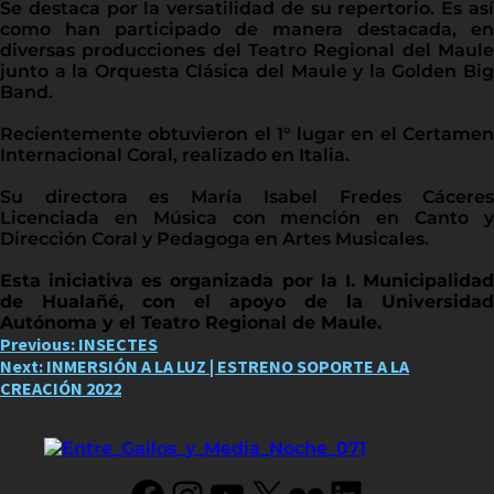
Se destaca por la versatilidad de su repertorio. Es así
como han participado de manera destacada, en
diversas producciones del Teatro Regional del Maule
junto a la Orquesta Clásica del Maule y la Golden Big
Band.
Recientemente obtuvieron el 1° lugar en el Certamen
Internacional Coral, realizado en Italia.
Su directora es María Isabel Fredes Cáceres
Licenciada en Música con mención en Canto y
Dirección Coral y Pedagoga en Artes Musicales.
Esta iniciativa es organizada por la I. Municipalidad
de Hualañé, con el apoyo de la Universidad
Autónoma y el Teatro Regional de Maule.
Post
Previous:
INSECTES
Next:
INMERSIÓN A LA LUZ | ESTRENO SOPORTE A LA
navigation
CREACIÓN 2022
Facebook
Instagram
YouTube
X
Flickr
LinkedIn