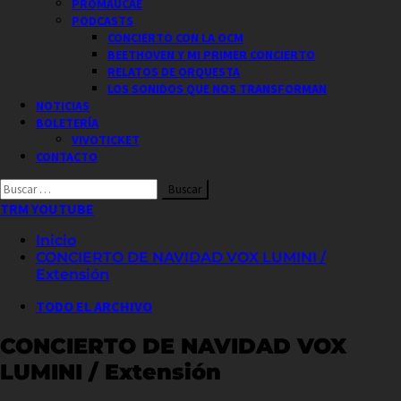
PROMAUCAE
PODCASTS
CONCIERTO CON LA OCM
BEETHOVEN Y MI PRIMER CONCIERTO
RELATOS DE ORQUESTA
LOS SONIDOS QUE NOS TRANSFORMAN
NOTICIAS
BOLETERÍA
VIVOTICKET
CONTACTO
Buscar
por:
TRM YOUTUBE
Inicio
CONCIERTO DE NAVIDAD VOX LUMINI /
Extensión
TODO EL ARCHIVO
CONCIERTO DE NAVIDAD VOX
LUMINI / Extensión